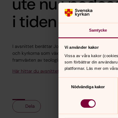
ute nu i podca
i tiden
Samtycke
I avsnittet berättar Johannes Zeiler om den nylig
Vi använder kakor
och kyrkorna som växt fram”, särskilt om det kapi
Vissa av våra kakor (cookies
framväxten av teologisk utbildning i det globala s
som förbättrar din användaru
plattformar. Läs mer om våra
Här hittar du avsnittet.
Samtyckesval
Nödvändiga kakor
Dela