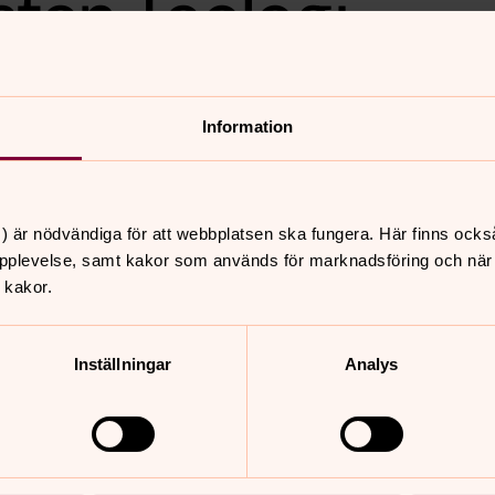
sten Teologi
Information
en utgivna antologin ”Svensk mission
tel som han har skrivit som handlar om
) är nödvändiga för att webbplatsen ska fungera. Här finns ocks
yd.
pplevelse, samt kakor som används för marknadsföring och när vi
 kakor.
Inställningar
Analys