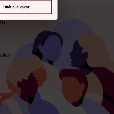
Tillåt alla kakor
en
relse