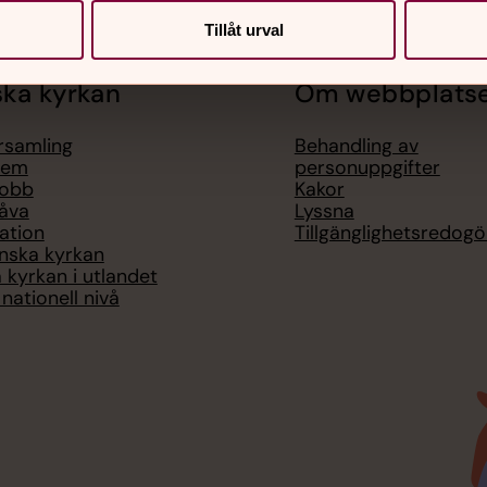
Tillåt urval
ka kyrkan
Om webbplats
örsamling
Behandling av
lem
personuppgifter
jobb
Kakor
åva
Lyssna
ation
Tillgänglighetsredogö
nska kyrkan
 kyrkan i utlandet
nationell nivå