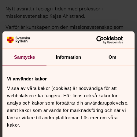
Nytt avsnitt i Teologi i tiden med professor i
missionsvetenskap Kajsa Ahlstrand.
Varför är kunskapen om den missionsvetenskap som
kyrkorna har bedrivit viktig? Är den ett arv för kyrkorna
att vara stolta över? Och är ordet ”mission” ett önskvärt
och relevant begrepp att använda sig av idag? Samtal
mellan Kajsa Ahlstrand och Kristina Helgesson Kjellin
Samtycke
Information
Om
Lyssna
här.
Vi använder kakor
Vissa av våra kakor (cookies) är nödvändiga för att
webbplatsen ska fungera. Här finns också kakor för
Dela
analys och kakor som förbättrar din användarupplevelse,
samt kakor som används för marknadsföring och när vi
länkar vidare till andra plattformar. Läs mer om våra
Tillbaka till toppen
Tillbaka till innehållet
kakor.
Jourhavande präst