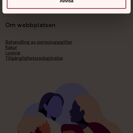
Avvisa
Om webbplatsen
Behandling av personuppgifter
Kakor
Lyssna
Tillgänglighetsredogörelse