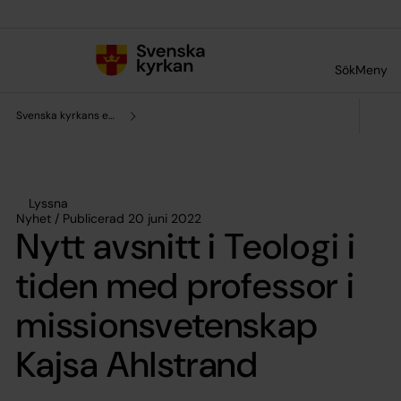
Till innehållet
Till undermeny
Sök
Meny
Svenska kyrkans enhet för forskning och analys
Lyssna
Nyhet / Publicerad 20 juni 2022
Nytt avsnitt i Teologi i
tiden med professor i
missionsvetenskap
Kajsa Ahlstrand