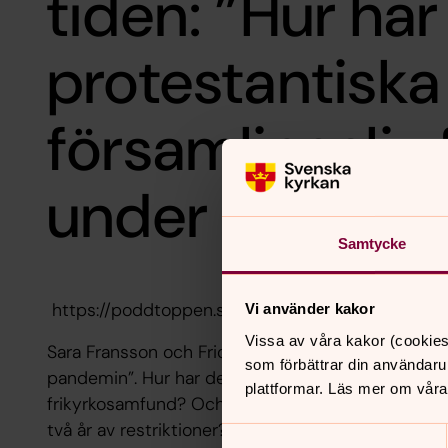
tiden: ”Hur har
protestantiska
församlingsliv
under pandem
Samtycke
https://poddtoppen.se/podcast/1492445339/teol
Vi använder kakor
Vissa av våra kakor (cookies
Sara Fransson och Frida Mannerfelt samtalar om st
som förbättrar din användaru
pandemin”. Hur har delaktigheten förändrats i bå
plattformar. Läs mer om våra
frikyrkosamfund? Och hur har Svenska kyrkan förä
två år av restriktioner? Därtill – vad kan Svenska k
Samtyckesval