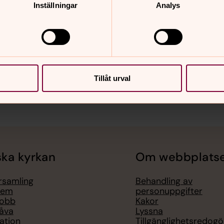
Inställningar
Analys
Tillåt urval
ka kyrkan
Om webbplats
örsamling
Behandling av
lem
personuppgifter
jobb
Kakor
åva
Lyssna
ation
Tillgänglighetsredogö