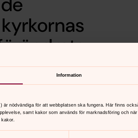
 de
 kyrkornas
 förändrats
in?
Information
ogi-i-tiden
) är nödvändiga för att webbplatsen ska fungera. Här finns ocks
udien ”Svensk frikyrklighet i
pplevelse, samt kakor som används för marknadsföring och när vi
de Svenska kyrkan och i fyra jämförande
 kakor.
ndrat sin digitala närvaro under nästan
yrkan lära av frikyrkorna inför