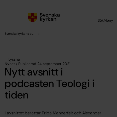
Till innehållet
Till undermeny
Sök
Meny
Svenska kyrkans enhet för forskning och analys
Lyssna
Nyhet / Publicerad 24 september 2021
Nytt avsnitt i
podcasten Teologi i
tiden
I avsnittet berättar Frida Mannerfelt och Alexander