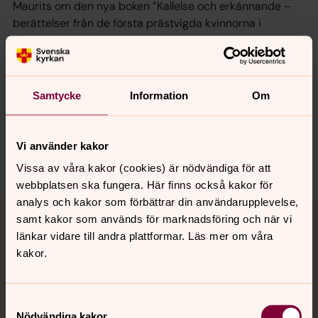
Maurits om den nya boken ”Kallelse och erkännande –
berättelser från de första prästvigda kvinnorna i
Svenska kyrkan”.
Lyssna här!
Boken ingår i Svenska kyrkans forskningsserie. Du kan
läsa mer om boken
här
.
Samtycke
Information
Om
Vi använder kakor
Dela
Vissa av våra kakor (cookies) är nödvändiga för att
webbplatsen ska fungera. Här finns också kakor för
analys och kakor som förbättrar din användarupplevelse,
Tillbaka till toppen
Tillbaka till innehållet
samt kakor som används för marknadsföring och när vi
Jourhavande präst
länkar vidare till andra plattformar. Läs mer om våra
kakor.
Akut samtals- och krisstöd. Prata eller chatta anonymt
med en präst på kvällar och nätter.
Samtyckesval
Nödvändiga kakor