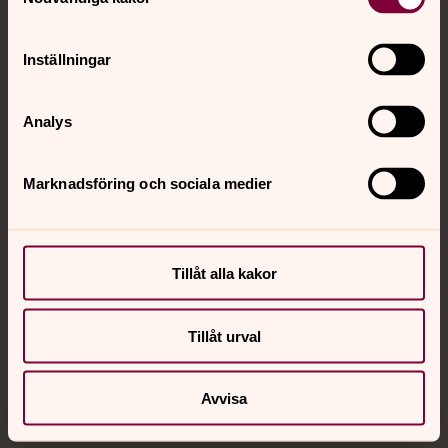
Chatt
Digitalt brev
Telefon 112
Inställningar
Analys
Svenska kyrkan
Marknadsföring och sociala medier
Hitta församling
Bli medlem
Lediga jobb
Ge en gåva
Tillåt alla kakor
Organisation
Act Svenska kyrkan
Svenska kyrkan i utlandet
Press – nationell nivå
Tillåt urval
Avvisa
Om webbplatsen