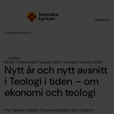
Till innehållet
Till undermeny
Sök
Meny
Svenska kyrkans enhet för forskning och analys
Lyssna
Nyhet / Publicerad 17 januari 2024 / Ändrad 1 februari 2024
Nytt år och nytt avsnitt
i Teologi i tiden – om
ekonomi och teologi
Hur hänger arbete, finanskapitalism och religion