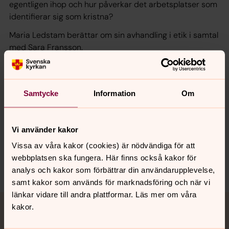
egentligen ihop och hur påverkar det arbetsplatser som
identifierar sig som kristna?
Maria Ledstam berättar om sin avhandling i etik i samtal
med Sara Fransson.
Teologi i tiden är en podd om olika samtidsteologiska
frågor från Svenska kyrkans enhet för forskning och
analys.
Samtycke
Information
Om
Avsnitt 54 av Teologi i tiden.
Vi använder kakor
Vissa av våra kakor (cookies) är nödvändiga för att
webbplatsen ska fungera. Här finns också kakor för
Dela
analys och kakor som förbättrar din användarupplevelse,
samt kakor som används för marknadsföring och när vi
länkar vidare till andra plattformar. Läs mer om våra
Tillbaka till toppen
Tillbaka till innehållet
kakor.
Jourhavande präst