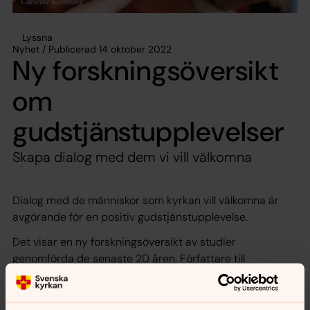
Lyssna
Nyhet / Publicerad 14 oktober 2022
Ny forskningsöversikt
om
gudstjänstupplevelser
Skapa dialog med dem vi vill välkomna
Dialog med de människor som kyrkan vill välkomna är
avgörande för en positiv gudstjänstupplevelse.
Det visar en ny forskningsöversikt av studier
genomförda de senaste 20 åren. Författare till
översikten är Caroline Klintborg. Studierna visar
betydelsen av att vara i dialog med de människor som
kyrkan vill välkomna till gudstjänst – med barnen,