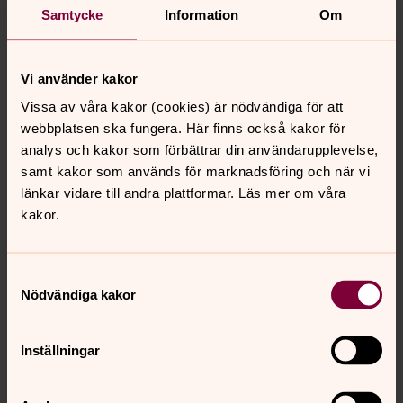
Samtycke
Information
Om
konfirmanderna och körsångarna. Kyrkans
representanter måste fortsatt tala med och inte om
människor.
Vi använder kakor
Översikten visar också betydelsen av att:
Vissa av våra kakor (cookies) är nödvändiga för att
· deltagarna känner sig trygga och sedda
webbplatsen ska fungera. Här finns också kakor för
analys och kakor som förbättrar din användarupplevelse,
· det ges plats för öppna liturgiska moment i
samt kakor som används för marknadsföring och när vi
gudstjänsten
länkar vidare till andra plattformar. Läs mer om våra
· deltagarna får plats som individer, samtidigt som de är
kakor.
del av en kollektiv gemenskap
Läs mer om och ladda ner rapporten
här
.
Samtyckesval
Nödvändiga kakor
Inställningar
Dela