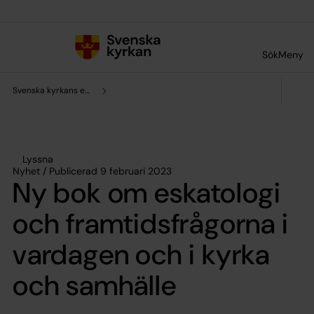
Till innehållet
Till undermeny
Sök
Meny
Svenska kyrkans enhet för forskning och analys
Lyssna
Nyhet / Publicerad 9 februari 2023
Ny bok om eskatologi
och framtidsfrågorna i
vardagen och i kyrka
och samhälle