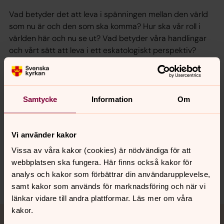
Vad betyder det att leva i spänningen mellan den värld
som nu är och den som ska komma? Hur ska vår roll i
världen här och nu se ut? Vad betyder våra handlingar
och vårt sätt att leva i ett eskatologiskt perspektiv?
Dessa frågor diskuteras utifrån olika perspektiv i den
nyutgivna boken
Tro, hopp och strävan. Gudsriket som
tröst och motiv för handling
, Johanna Gustavsson
Samtycke
Information
Om
Lundberg och Lovisa Nyman (red.)
Läs mer om boken här.
Vi använder kakor
Vissa av våra kakor (cookies) är nödvändiga för att
webbplatsen ska fungera. Här finns också kakor för
analys och kakor som förbättrar din användarupplevelse,
Dela
samt kakor som används för marknadsföring och när vi
länkar vidare till andra plattformar. Läs mer om våra
Tillbaka till toppen
Tillbaka till innehållet
kakor.