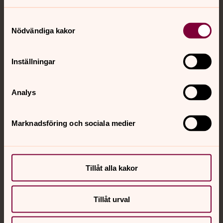
Jourhavande präst
Samtyckesval
Akut samtals- och krisstöd. Prata eller chatta anonymt
Nödvändiga kakor
med en präst på kvällar och nätter.
Inställningar
Chatt
Digitalt brev
Telefon 112
Analys
Marknadsföring och sociala medier
Svenska kyrkan
Hitta församling
Tillåt alla kakor
Bli medlem
Lediga jobb
Ge en gåva
Tillåt urval
Organisation
Act Svenska kyrkan
Svenska kyrkan i utlandet