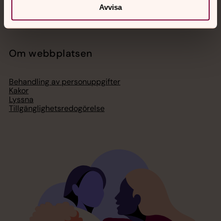
Press – nationell nivå
Avvisa
Om webbplatsen
Behandling av personuppgifter
Kakor
Lyssna
Tillgänglighetsredogörelse