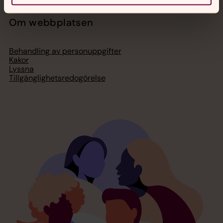
Om webbplatsen
Behandling av personuppgifter
Kakor
Lyssna
Tillgänglighetsredogörelse