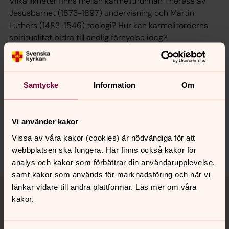
Vilka likheter finns mellan karmelitnunnan Thérèse av
Jesusbarnet (1873-1897) undervisning och Martin
Luthers (1483-1546) teologi? Hur kan karmelitorderns
spiritualitet bidra till andlig förnyelse idag?
Läs mer om boken ”Thérèse and Martin. Carmel and the
Reformation in a New Light” som nu kommit ut på
engelska
här.
Lyssna
här
på Teologi i tiden där Karin
Samtycke
Information
Om
berättar om boken.
Vi använder kakor
Vissa av våra kakor (cookies) är nödvändiga för att
Dela
webbplatsen ska fungera. Här finns också kakor för
analys och kakor som förbättrar din användarupplevelse,
samt kakor som används för marknadsföring och när vi
Tillbaka till toppen
Tillbaka till innehållet
länkar vidare till andra plattformar. Läs mer om våra
Jourhavande präst
kakor.
Akut samtals- och krisstöd. Prata eller chatta anonymt