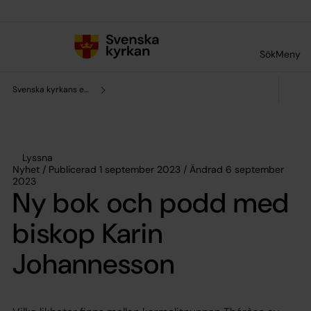
Till innehållet
Till undermeny
Sök
Meny
Svenska kyrkans enhet för forskning och analys
Lyssna
Nyhet / Publicerad 1 september 2023 / Ändrad 6 september
2023
Ny bok och podd med
biskop Karin
Johannesson