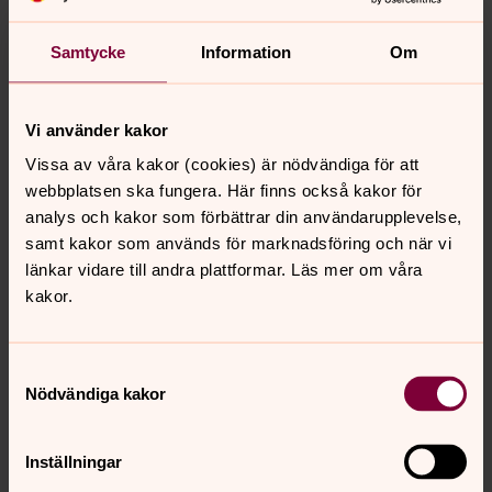
Så skriver Marcia Blasi från Lutherska
Världsförbundet om boken:
Samtycke
Information
Om
Denna bok visar att en gemensamt framtagen teologi
inte bara är möjlig utan att den är transformerande. Här
behandlas utmanande teman som sexualitet, sexuell
Vi använder kakor
hälsa och rättigheter, genusrelaterat våld och HIV/AIDS
Vissa av våra kakor (cookies) är nödvändiga för att
med omsorg och finkänsla … Genom berättelser,
webbplatsen ska fungera. Här finns också kakor för
gemensamt delande och teologisk reflektion upptäcker
analys och kakor som förbättrar din användarupplevelse,
läsaren att metod spelar en roll – att teologi kan främja
samt kakor som används för marknadsföring och när vi
andlighet och socialt befriande upplevelser, hopp och
länkar vidare till andra plattformar. Läs mer om våra
rättvisa.
kakor.
Läs mer om boken och beställ den på förlagets hemsida
här
eller på bokens flyer
här.
Samtyckesval
Nödvändiga kakor
Inställningar