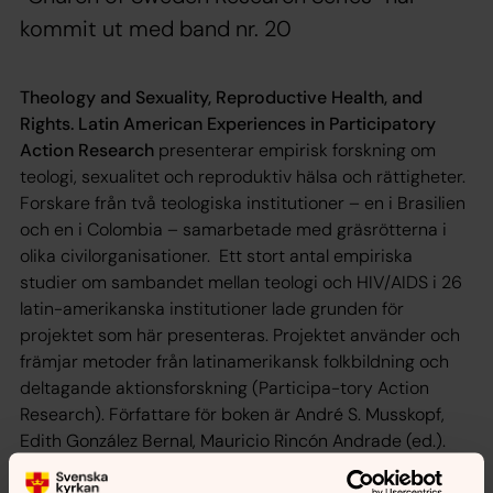
kommit ut med band nr. 20
Theology and Sexuality, Reproductive Health, and
Rights. Latin American Experiences in Participatory
Action Research
presenterar empirisk forskning om
teologi, sexualitet och reproduktiv hälsa och rättigheter.
Forskare från två teologiska institutioner – en i Brasilien
och en i Colombia – samarbetade med gräsrötterna i
olika civilorganisationer. Ett stort antal empiriska
studier om sambandet mellan teologi och HIV/AIDS i 26
latin-amerikanska institutioner lade grunden för
projektet som här presenteras. Projektet använder och
främjar metoder från latinamerikansk folkbildning och
deltagande aktionsforskning (Participa-tory Action
Research). Författare för boken är André S. Musskopf,
Edith González Bernal, Mauricio Rincón Andrade (ed.).