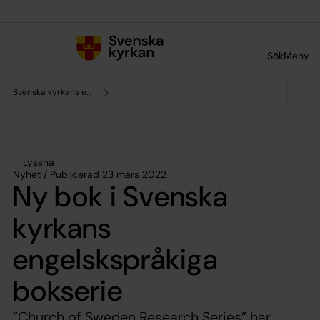
Till innehållet
Till undermeny
Sök
Meny
Svenska kyrkans enhet för forskning och analys
Lyssna
Nyhet / Publicerad 23 mars 2022
Ny bok i Svenska
kyrkans
engelskspråkiga
bokserie
”Church of Sweden Research Series” har