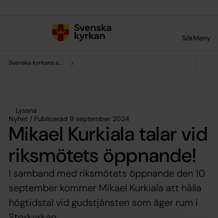
Till innehållet
Till undermeny
Sök
Meny
Svenska kyrkans enhet för forskning och analys
Lyssna
Nyhet / Publicerad 9 september 2024
Mikael Kurkiala talar vid
riksmötets öppnande!
I samband med riksmötets öppnande den 10
september kommer Mikael Kurkiala att hålla
högtidstal vid gudstjänsten som äger rum i
Storkyrkan.