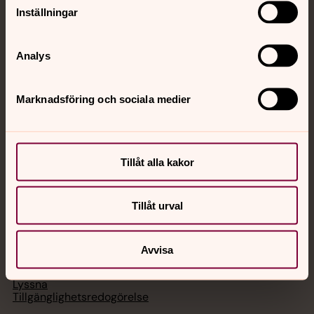
Inställningar
Svenska kyrkan
Analys
Hitta församling
Bli medlem
Lediga jobb
Marknadsföring och sociala medier
Ge en gåva
Organisation
Act Svenska kyrkan
Svenska kyrkan i utlandet
Press – nationell nivå
Tillåt alla kakor
Tillåt urval
Om webbplatsen
Avvisa
Behandling av personuppgifter
Kakor
Lyssna
Tillgänglighetsredogörelse