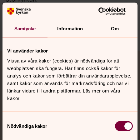
Samtycke
Information
Om
Dela
Vi använder kakor
Tillbaka till toppen
Tillbaka till innehållet
Vissa av våra kakor (cookies) är nödvändiga för att
Jourhavande präst
webbplatsen ska fungera. Här finns också kakor för
analys och kakor som förbättrar din användarupplevelse,
Akut samtals- och krisstöd. Prata eller chatta anonymt
samt kakor som används för marknadsföring och när vi
med en präst på kvällar och nätter.
länkar vidare till andra plattformar. Läs mer om våra
kakor.
Chatt
Digitalt brev
Samtyckesval
Telefon 112
Nödvändiga kakor