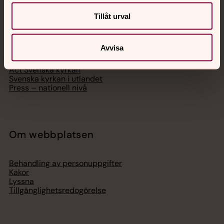
Tillåt urval
Hitta församling
Bli medlem
Lediga jobb
Avvisa
Ge en gåva
Organisation
Act Svenska kyrkan
Svenska kyrkan i utlandet
Press – nationell nivå
Om webbplatsen
Behandling av personuppgifter
Kakor
Lyssna
Tillgänglighetsredogörelse