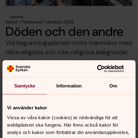
Lyssna
Nyhet / Publicerad 1 oktober 2025
Döden och den andre
Vid begravningsplatsen möts människor med
olika religiösa och icke-religiösa bakgrunder
och tillhörigheter. I avsnittet berättar Jakob
Wirén om sin nya bok där han undersöker
begravningsplatsen utifrån ett interreligiöst
Samtycke
Information
Om
perspektiv. I ett samtal med Kristina
Helgesson Kjellin.
Vi använder kakor
Avsnitt 78: ”Döden och den andre” - Teologi i tiden |
Vissa av våra kakor (cookies) är nödvändiga för att
Lyssna här | Poddtoppen.se
webbplatsen ska fungera. Här finns också kakor för
analys och kakor som förbättrar din användarupplevelse,