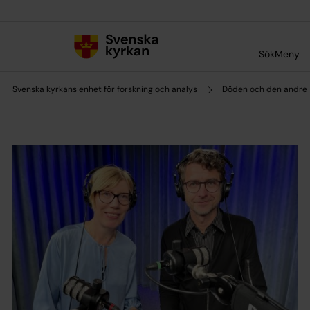
Till innehållet
Till undermeny
Sök
Meny
Svenska kyrkans enhet för forskning och analys
Döden och den andre