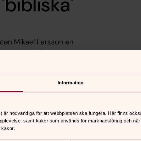
bibliska'
ten Mikael Larsson en
D "BIBLISKA" FÖRTECKEN?
r.
Information
l 13 i sal Eng/6-0031
på teologiska
elbruk i samtiden med utgångspunkt i
) är nödvändiga för att webbplatsen ska fungera. Här finns ocks
i barnbiblar och kristen ”chic lit”.
pplevelse, samt kakor som används för marknadsföring och när vi
 kakor.
passionsberättelsen i Lars von Triers