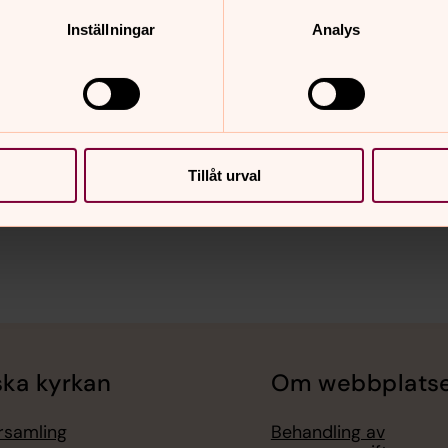
Inställningar
Analys
Tillåt urval
ka kyrkan
Om webbplats
örsamling
Behandling av