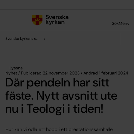
Till innehållet
Till undermeny
Sök
Meny
Svenska kyrkans enhet för forskning och analys
Lyssna
Nyhet / Publicerad 22 november 2023 / Ändrad 1 februari 2024
Där pendeln har sitt
fäste. Nytt avsnitt ute
nu i Teologi i tiden!
Hur kan vi odla ett hopp i ett prestationssamhälle