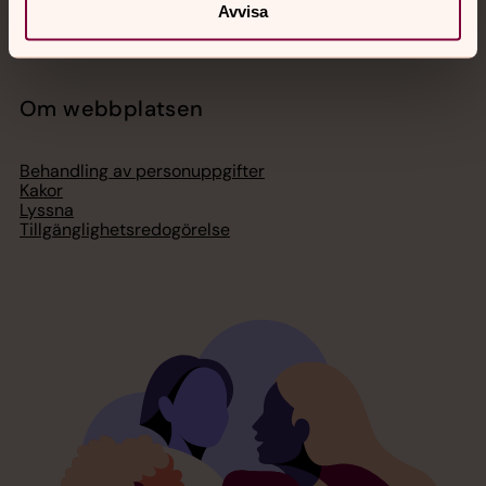
Press – nationell nivå
Avvisa
Om webbplatsen
Behandling av personuppgifter
Kakor
Lyssna
Tillgänglighetsredogörelse