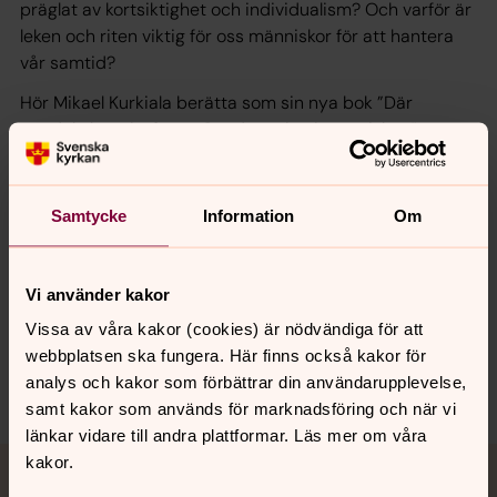
präglat av kortsiktighet och individualism? Och varför är
leken och riten viktig för oss människor för att hantera
vår samtid?
Hör Mikael Kurkiala berätta som sin nya bok ”Där
pendeln har sitt fäste. Om det eviga i människan”.
Teologi i tiden är en podd om olika samtidsteologiska
frågor från Svenska kyrkans enhet för forskning och
Samtycke
Information
Om
analys.
Avsnitt 52 av Teologi i tiden.
Vi använder kakor
Vissa av våra kakor (cookies) är nödvändiga för att
webbplatsen ska fungera. Här finns också kakor för
Dela
analys och kakor som förbättrar din användarupplevelse,
samt kakor som används för marknadsföring och när vi
länkar vidare till andra plattformar. Läs mer om våra
Tillbaka till toppen
Tillbaka till innehållet
kakor.