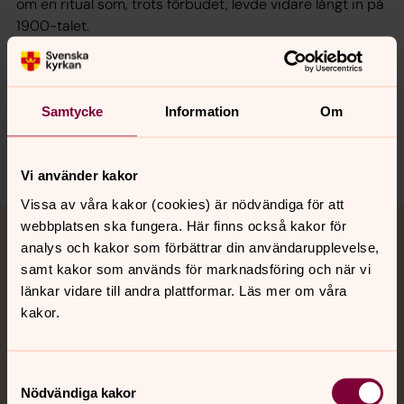
om en ritual som, trots förbudet, levde vidare långt in på
1900-talet.
Avsnitt 75 av Teologi i tiden.
Samtycke
Information
Om
Dela
Vi använder kakor
Vissa av våra kakor (cookies) är nödvändiga för att
Tillbaka till toppen
Tillbaka till innehållet
webbplatsen ska fungera. Här finns också kakor för
Jourhavande präst
analys och kakor som förbättrar din användarupplevelse,
samt kakor som används för marknadsföring och när vi
Akut samtals- och krisstöd. Prata eller chatta anonymt
länkar vidare till andra plattformar. Läs mer om våra
med en präst på kvällar och nätter.
kakor.
Chatt
Samtyckesval
Digitalt brev
Nödvändiga kakor