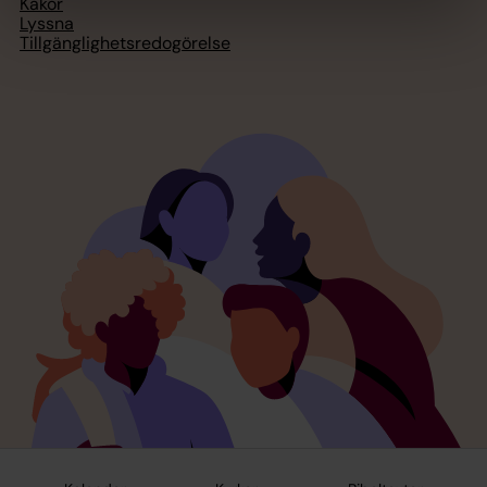
Kakor
Lyssna
Tillgänglighetsredogörelse