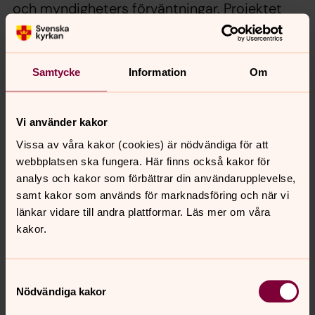
och myndigheters förväntningar. Projektet
fyller viktiga kunskapsluckor genom att: (1)
behandla trossamfund som heterogena
aktörer med olika kapacitet och värderingar
Samtycke
Information
Om
snarare än en enhetlig grupp, (2) identifiera
strukturella hinder för samverkan med
Vi använder kakor
kommuner, myndigheter och stat samt (3)
Vissa av våra kakor (cookies) är nödvändiga för att
undersöka hur värdesystem och teologiska
webbplatsen ska fungera. Här finns också kakor för
ställningstaganden påverkar krishantering.
analys och kakor som förbättrar din användarupplevelse,
samt kakor som används för marknadsföring och när vi
Genom kvantitativa och kvalitativa metoder
länkar vidare till andra plattformar. Läs mer om våra
skapas kunskapsunderlag för mer
kakor.
inkluderande krisberedskapsramverk som tar
hänsyn till civilsamhällets mångfald,
Samtyckesval
samtidigt som teoretisk förståelse av
Nödvändiga kakor
institutionell pluralism i krissystem utvecklas.