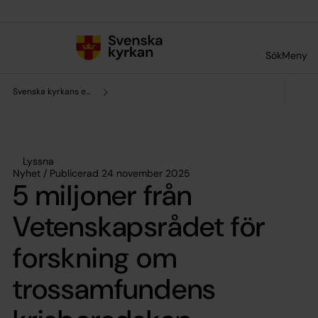
Till innehållet
Till undermeny
Sök
Meny
Svenska kyrkans enhet för forskning och analys
Lyssna
Nyhet / Publicerad 24 november 2025
5 miljoner från
Vetenskapsrådet för
forskning om
trossamfundens