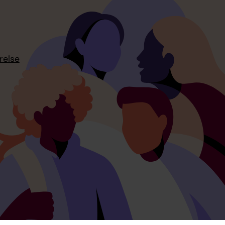
relse