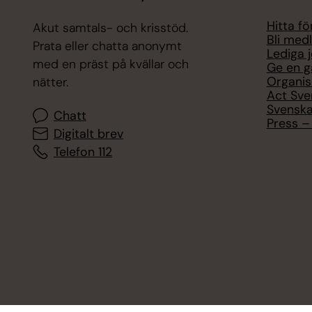
Hitta f
Akut samtals- och krisstöd.
Bli med
Prata eller chatta anonymt
Lediga 
med en präst på kvällar och
Ge en g
Organis
nätter.
Act Sve
Svenska
Chatt
Press – 
Digitalt brev
Telefon 112