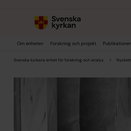
Till innehållet
Till undermeny
Om enheten
Forskning och projekt
Publikatione
Svenska kyrkans enhet för forskning och analys
Nyckeln