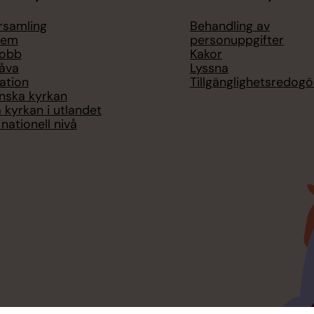
örsamling
Behandling av
lem
personuppgifter
jobb
Kakor
åva
Lyssna
ation
Tillgänglighetsredogö
nska kyrkan
 kyrkan i utlandet
nationell nivå