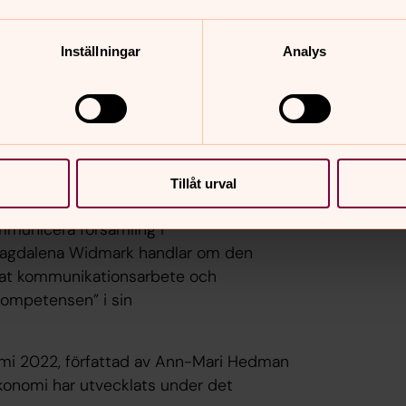
 antalet döpta barn och avlidna
n negativa utvecklingen av
Inställningar
Analys
on och Svenska kyrkans roll i samhället,
fte att belysa orsakerna bakom
edlemmar. Undersökningen bygger på
liga och tidigare medlemmars syn på
Tillåt urval
ället.
ommunicera församling i
Magdalena Widmark handlar om den
erat kommunikationsarbete och
kompetensen” i sin
omi 2022, författad av Ann-Mari Hedman
konomi har utvecklats under det