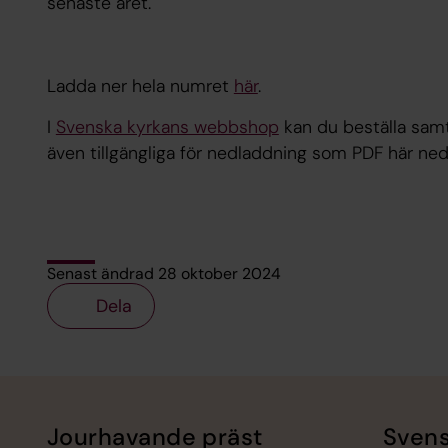
senaste året.
Ladda ner hela numret
här
.
I
Svenska kyrkans webbshop
kan du beställa samtl
även tillgängliga för nedladdning som PDF här ned
Senast ändrad 28 oktober 2024
Dela
Tillbaka till toppen
Tillbaka till innehållet
Jourhavande präst
Svens