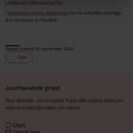
Ladda ner hela numret här.
I
Svenska kyrkans webbshop
kan du beställa samtliga
års versioner av Nyckeln.
Senast ändrad 24 september 2024
Dela
Tillbaka till toppen
Tillbaka till innehållet
Jourhavande präst
Akut samtals- och krisstöd. Prata eller chatta anonymt
med en präst på kvällar och nätter.
Chatt
Digitalt brev