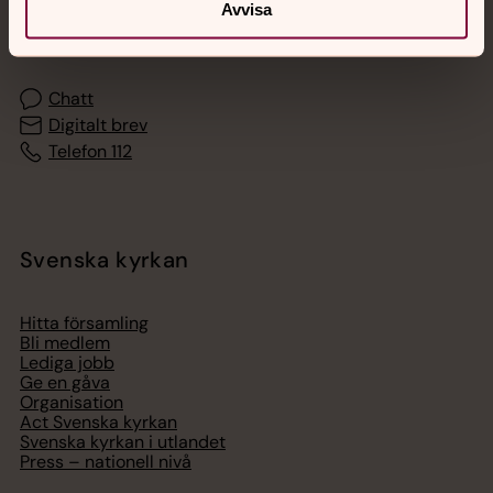
Akut samtals- och krisstöd. Prata eller chatta anonymt
Avvisa
med en präst på kvällar och nätter.
Chatt
Digitalt brev
Telefon 112
Svenska kyrkan
Hitta församling
Bli medlem
Lediga jobb
Ge en gåva
Organisation
Act Svenska kyrkan
Svenska kyrkan i utlandet
Press – nationell nivå