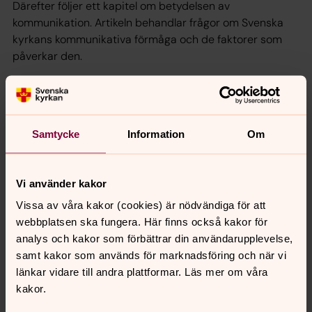
Därefter följer ett kapitel om betydelsen av
kommunikation. Artikeln behandlar frågor om Svenska
kyrkans kommunikativa förmåga och de faktorer som
påverkar den.
Den del av Svenska kyrkans verksamhetsstatistik som
har att göra med det diakonala arbetet på
församlingsnivå är under utveckling och ett av årets
kapitel tar upp frågan om hur vi kan ta fram mätbara
Samtycke
Information
Om
underlag för att beskriva och analysera denna
verksamhet.
Vi använder kakor
I två av årets artiklar analyseras faktorer som kan tänkas
Vissa av våra kakor (cookies) är nödvändiga för att
påverka medlemmars beslut att lämna kyrkan.
webbplatsen ska fungera. Här finns också kakor för
Den ena artikeln analyserar betydelsen av att flytta till
analys och kakor som förbättrar din användarupplevelse,
en ny församling medan den andra undersöker hur
samt kakor som används för marknadsföring och när vi
förändringar av kyrkoavgiften kan påverka beslutet att
länkar vidare till andra plattformar. Läs mer om våra
träda ur kyrkan.
kakor.
Nyckeln avslutas som vanligt med en artikel som