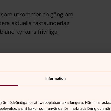
rift som utkommer en gång om
era aktuella faktaunderlag
land kyrkans frivilliga,
vå internationella utblickar.
land och den evangeliska kyrkan i
Information
tar upp frågan om ungas lärande. Det
gionskunskapsämnet.
) är nödvändiga för att webbplatsen ska fungera. Här finns ocks
veckling från 1800-talets mitt fram till
pplevelse, samt kakor som används för marknadsföring och när vi