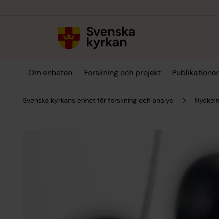
Till innehållet
Till undermeny
Om enheten
Forskning och projekt
Publikatione
Svenska kyrkans enhet för forskning och analys
Nyckeln