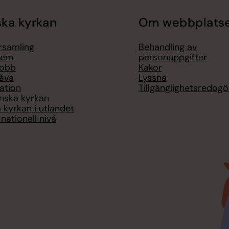
ka kyrkan
Om webbplats
örsamling
Behandling av
lem
personuppgifter
jobb
Kakor
åva
Lyssna
ation
Tillgänglighetsredogö
nska kyrkan
 kyrkan i utlandet
nationell nivå