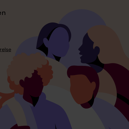
en
relse