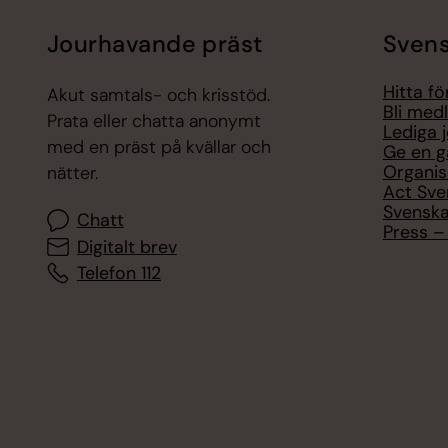
Jourhavande präst
Svens
Hitta f
Akut samtals- och krisstöd.
Bli med
Prata eller chatta anonymt
Lediga 
med en präst på kvällar och
Ge en g
Organis
nätter.
Act Sve
Svenska
Chatt
Press – 
Digitalt brev
Telefon 112