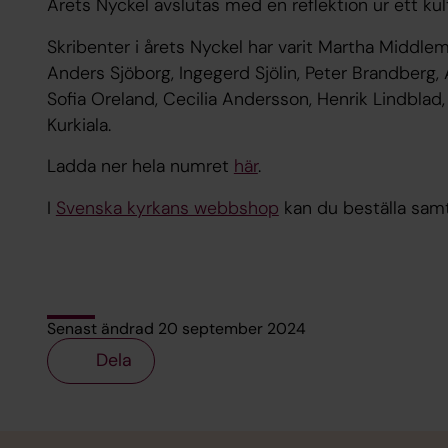
Årets Nyckel avslutas med en reflektion ur ett kul
Skribenter i årets Nyckel har varit Martha Middle
Anders Sjöborg, Ingegerd Sjölin, Peter Brandberg,
Sofia Oreland, Cecilia Andersson, Henrik Lindblad
Kurkiala.
Ladda ner hela numret
här
.
I
Svenska kyrkans webbshop
kan du beställa samtl
Senast ändrad 20 september 2024
Dela
Tillbaka till toppen
Tillbaka till innehållet