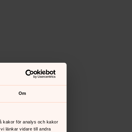
Om
å kakor för analys och kakor
 länkar vidare till andra