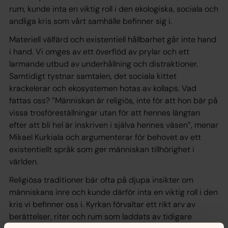
rum, kunde inta en viktig roll i den ekologiska, sociala och
andliga kris som vårt samhälle befinner sig i.
Materiell välfärd och existentiell hållbarhet går inte hand
i hand. Vi omges av ett överflöd av prylar och ett
larmande utbud av underhållning och distraktioner.
Samtidigt tystnar samtalen, det sociala kittet
krackelerar och ekosystemen hotas av kollaps. Vad
fattas oss? ”Människan är religiös, inte för att hon bär på
vissa trosföreställningar utan för att hennes längtan
efter att bli hel är inskriven i själva hennes väsen”, menar
Mikael Kurkiala och argumenterar för behovet av ett
existentiellt språk som ger människan tillhörighet i
världen.
Religiösa traditioner bär ofta på djupa insikter om
människans inre och kunde därför inta en viktig roll i den
kris vi befinner oss i. Kyrkan förvaltar ett rikt arv av
berättelser, riter och rum som laddats av tidigare