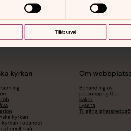
Tillåt urval
ka kyrkan
Om webbplats
örsamling
Behandling av
lem
personuppgifter
jobb
Kakor
åva
Lyssna
ation
Tillgänglighetsredogö
nska kyrkan
 kyrkan i utlandet
nationell nivå