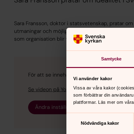
Sara Fransson pratar om idealitet i Sv
Sara Fransson, doktor i statsvetenskap, pratar om 
utmaningar och möjligheter nu och inför framtide
som organisation blir viktigare att upprätthålla ä
Samtycke
För att se innehållet behöver du acceptera 
Vi använder kakor
Vissa av våra kakor (cookies
Se videon på YouTube i stället.
som förbättrar din användaru
plattformar. Läs mer om våra
Ändra inställningar
Samtyckesval
Nödvändiga kakor