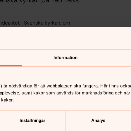
enska kyrkan på Teo Talks.
idealitet i Svenska kyrkan, om
n. Vad är det som skaver när kyrkan
n kyrkan som Kyrka?
Information
kakor för marknadsföring.
) är nödvändiga för att webbplatsen ska fungera. Här finns ocks
pplevelse, samt kakor som används för marknadsföring och när vi
 kakor.
Inställningar
Analys