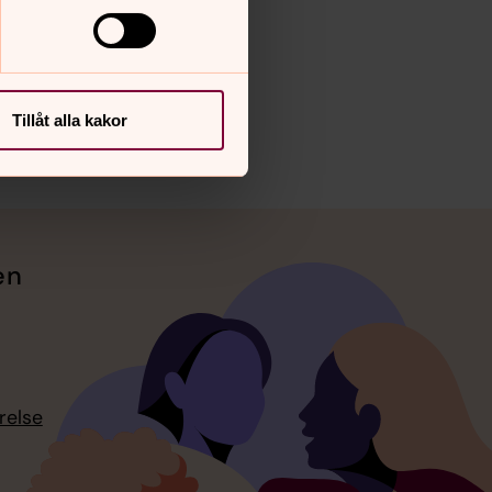
Tillåt alla kakor
en
relse