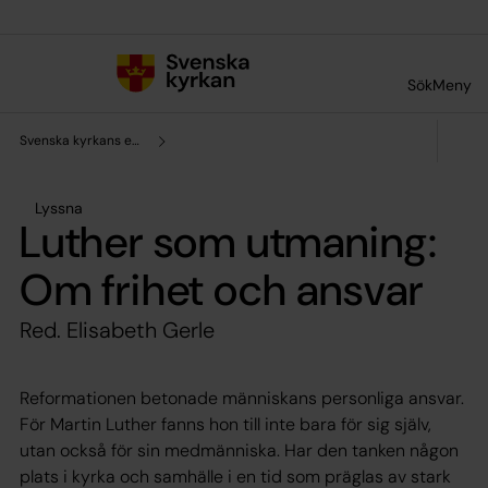
Till innehållet
Till undermeny
Sök
Meny
Svenska kyrkans enhet för forskning och analys
Lyssna
Luther som utmaning:
Om frihet och ansvar
Red. Elisabeth Gerle
Reformationen betonade människans personliga ansvar.
För Martin Luther fanns hon till inte bara för sig själv,
utan också för sin medmänniska. Har den tanken någon
plats i kyrka och samhälle i en tid som präglas av stark