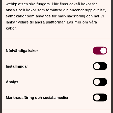
och ansvar, Verbum, Stockholm, 2008. ISBN:
webbplatsen ska fungera. Här finns också kakor för
9152632024.
analys och kakor som förbättrar din användarupplevelse,
samt kakor som används för marknadsföring och när vi
länkar vidare till andra plattformar. Läs mer om våra
kakor.
Senast ändrad 6 oktober 2022
Samtyckesval
Dela
Nödvändiga kakor
Tillbaka till toppen
Tillbaka till innehållet
Inställningar
Jourhavande präst
Analys
Akut samtals- och krisstöd. Prata eller chatta anonymt
med en präst på kvällar och nätter.
Marknadsföring och sociala medier
Chatt
Digitalt brev