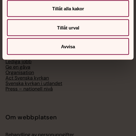
Telefon 112
Tillåt alla kakor
Tillåt urval
Svenska kyrkan
Avvisa
Hitta församling
Bli medlem
Lediga jobb
Ge en gåva
Organisation
Act Svenska kyrkan
Svenska kyrkan i utlandet
Press – nationell nivå
Om webbplatsen
Behandling av personuppgifter