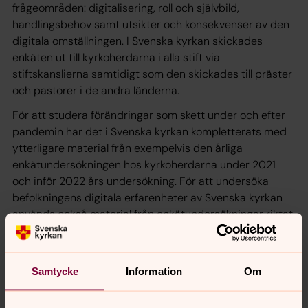
frågeområden: digitalisering, roll och självbild,
handlingsbehov samt utsikter och konsekvenser av den
digitala omställningen. I Svenska kyrkan skickades
enkäten ut till kyrkoherdarna i alla stift via
stiftskanslierna samtidigt som den skickades till präster
och pastorer i de andra länderna.
För att studera förändringar som skett under och efter
pandemin har det i Svenska kyrkan kompletterats med
ytterligare material från exempelvis den årliga
enkätundersökningen hos kyrkoherdarna under 2021
och inför 2022 års undersökning. För att undersöka
befolkningens digitala erfarenheter av Svenska kyrkan
används också material från enkätundersökningar riktat
till ett slumpmässigt utvald del av befolkningen under
2021 och 2022.
Organisation
Samtycke
Information
Om
Den svenska studien genomförs inom ramen för inom
ramen för forskningsverksamheten vid Svenska kyrkans