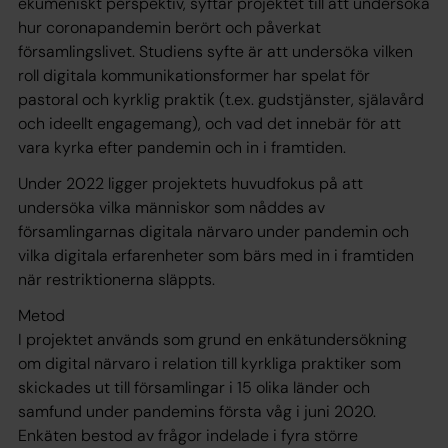
ekumeniskt perspektiv, syftar projektet till att undersöka
hur coronapandemin berört och påverkat
församlingslivet. Studiens syfte är att undersöka vilken
roll digitala kommunikationsformer har spelat för
pastoral och kyrklig praktik (t.ex. gudstjänster, själavård
och ideellt engagemang), och vad det innebär för att
vara kyrka efter pandemin och in i framtiden.
Under 2022 ligger projektets huvudfokus på att
undersöka vilka människor som nåddes av
församlingarnas digitala närvaro under pandemin och
vilka digitala erfarenheter som bärs med in i framtiden
när restriktionerna släppts.
Metod
I projektet används som grund en enkätundersökning
om digital närvaro i relation till kyrkliga praktiker som
skickades ut till församlingar i 15 olika länder och
samfund under pandemins första våg i juni 2020.
Enkäten bestod av frågor indelade i fyra större