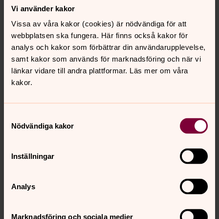
Vi använder kakor
enhet för forskning- och analys i samarbete med Stefan
Gelfgren, docent i religionssociologi vid Umeå
Vissa av våra kakor (cookies) är nödvändiga för att
universitet. Projektet ingår i det internationella
webbplatsen ska fungera. Här finns också kakor för
forskningsprojektet ”Churches Online in Times of Corona
analys och kakor som förbättrar din användarupplevelse,
(CONTOC)”.
samt kakor som används för marknadsföring och när vi
länkar vidare till andra plattformar. Läs mer om våra
Redan publicerade resultat från forskningsprojektet:
kakor.
Fransson, Sara. (2022). ”Corona, församlingslivet och
Svenska kyrkan.” I U. Josefsson & M. Wahlström (red):
Svensk frikyrklighet i pandemin: En studie av
Samtyckesval
församlingen i Corona och Corona i församlingen.
Nödvändiga kakor
Forskningsrapport från Institutet för Pentakostala
studier. Nr 9.
Inställningar
Fransson, Sara, Gelfgren Stefan och Jonsson, Pernilla
(2021): ”Att vara eller inte vara kyrka online – utmaningar
och möjligheter i Svenska kyrkans digitala arbete under
Analys
coronapandemin”. I Fahlgren, S, Lockneus, E och
Strömner, D (Red) Corona och kyrkorna – Lärdomar,
Marknadsföring och sociala medier