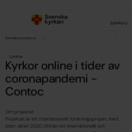
Till innehållet
Till undermeny
Sök
Meny
Svenska kyrkans enhet för forskning och analys
Lyssna
Kyrkor online i tider av
coronapandemi -
Contoc
Om projektet
Projektet är ett internationellt forskningsprojekt med
start våren 2020. Utifrån ett internationellt och