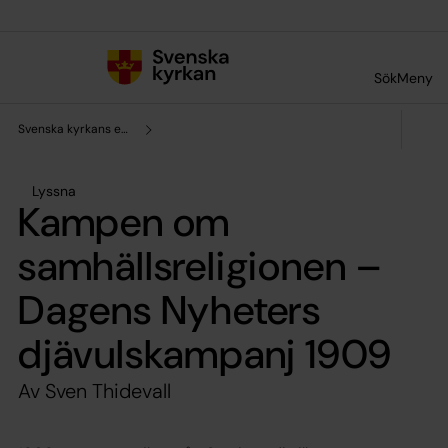
Till innehållet
Till undermeny
Sök
Meny
Svenska kyrkans enhet för forskning och analys
Lyssna
Kampen om
samhällsreligionen –
Dagens Nyheters
djävulskampanj 1909
Av Sven Thidevall