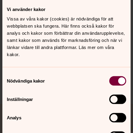
har återverkningar. Djävulsstriden blev en del av
dragkampen om det moderna svenska samhällets
Vi använder kakor
gemensamma religion, en kamp som fortsätter än i dag.
Vissa av våra kakor (cookies) är nödvändiga för att
Thidevall, Sven, Kampen om samhällsreligionen: Dagens
webbplatsen ska fungera. Här finns också kakor för
nyheters djävulskampanj 1909, Artos Academic,
analys och kakor som förbättrar din användarupplevelse,
Skellefteå, 2016. ISBN: 9789175807805.
samt kakor som används för marknadsföring och när vi
länkar vidare till andra plattformar. Läs mer om våra
Beställ boken här.
kakor.
Samtyckesval
Senast ändrad 6 oktober 2022
Nödvändiga kakor
Dela
Inställningar
Tillbaka till toppen
Tillbaka till innehållet
Jourhavande präst
Analys
Akut samtals- och krisstöd. Prata eller chatta anonymt