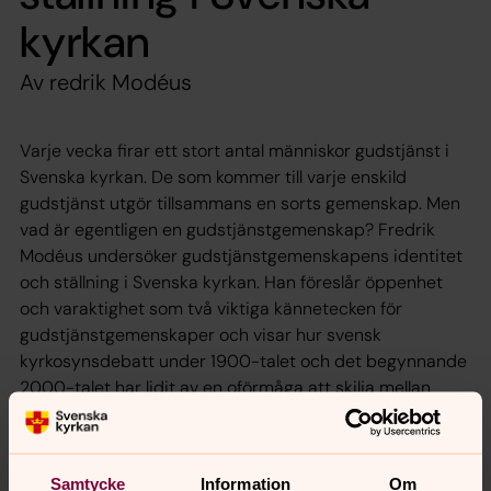
kyrkan
Av redrik Modéus
Varje vecka firar ett stort antal människor gudstjänst i
Svenska kyrkan. De som kommer till varje enskild
gudstjänst utgör tillsammans en sorts gemenskap. Men
vad är egentligen en gudstjänstgemenskap? Fredrik
Modéus undersöker gudstjänstgemenskapens identitet
och ställning i Svenska kyrkan. Han föreslår öppenhet
och varaktighet som två viktiga kännetecken för
gudstjänstgemenskaper och visar hur svensk
kyrkosynsdebatt under 1900-talet och det begynnande
2000-talet har lidit av en oförmåga att skilja mellan
tillfällig, ledig, stabil och sluten gudstjänstgemenskap.
I kritisk dialog med svensk kyrkouppfattning formulerar
Fredrik Modéus sex kärnvärden och konstruerar med
Samtycke
Information
Om