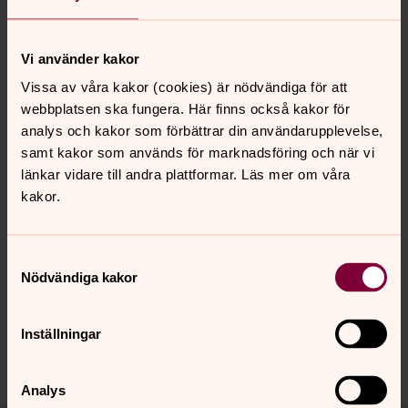
hjälp av dessa, samt i dialog med utvalda icke-svenska
teologer, en ecklesiologi med gudstjänstgemenskapen
som nav. I ett avslutande kapitel visar han hur
Vi använder kakor
gudstjänstgemenskapen, både teoretiskt och praktiskt,
Vissa av våra kakor (cookies) är nödvändiga för att
skulle kunna få en tydligare identitet och ställning i
webbplatsen ska fungera. Här finns också kakor för
Svenska kyrkan.
analys och kakor som förbättrar din användarupplevelse,
samt kakor som används för marknadsföring och när vi
Modéus, Fredrik,
Gudstjänstgemenskap i folkkyrkan: ett
länkar vidare till andra plattformar. Läs mer om våra
studium av gudstjänstgemenskapens identitet och
kakor.
ställning i Svenska kyrkan
, Verbum, Diss. Lund : Lunds
universitet, 2015,Stockholm, 2015. ISBN:
9789152634578.
Samtyckesval
Nödvändiga kakor
Senast ändrad 6 oktober 2022
Inställningar
Dela
Analys