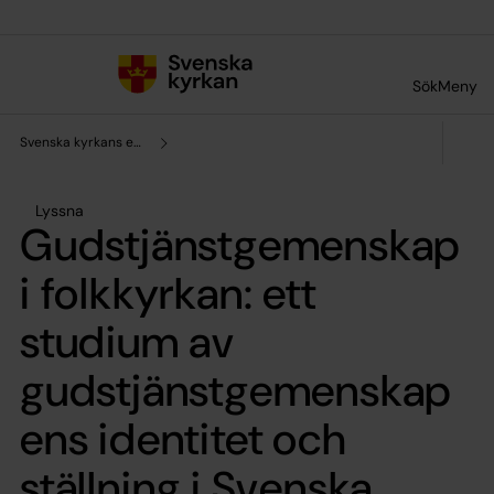
Till innehållet
Till undermeny
Sök
Meny
Svenska kyrkans enhet för forskning och analys
Lyssna
Gudstjänstgemenskap
i folkkyrkan: ett
studium av
gudstjänstgemenskap
ens identitet och
ställning i Svenska