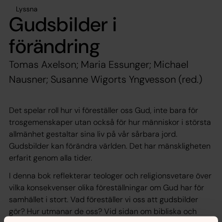
Lyssna
Gudsbilder i
förändring
Tomas Axelson; Maria Essunger; Michael
Nausner; Susanne Wigorts Yngvesson (red.)
Det spelar roll hur vi föreställer oss Gud, inte bara för
trosgemenskaper utan också för hur människor i största
allmänhet gestaltar sina liv på vår sårbara jord.
Gudsbilder kan förändra världen. Det har mänskligheten
erfarit genom alla tider.
I denna bok reflekterar teologer och religionsvetare över
vilka konsekvenser olika föreställningar om Gud har för
samhället i stort. Vad föreställer vi oss att gudsbilder
gör? Hur utmanar de oss? Vid sidan om bibliska och