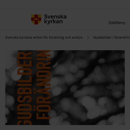
Till innehållet
Till undermeny
Sök
Meny
Svenska kyrkans enhet för forskning och analys
Gudsbilder i förändri