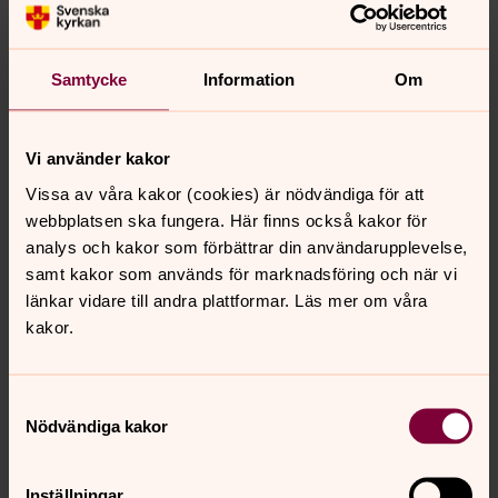
klassiska teologiska perspektiv görs här djupdykningar i
kultur och konst, tro och vetande, kroppslighet och
inkarnation, queer- och ekoteologi.
Samtycke
Information
Om
Medverkande: Tomas Axelson, Thomas Ekstrand, Carola
Envall, Maria Essunger, Mohammad Fazlhashemi, Ulrica
Fritzson, Cristina Grenholm, Hanna Hartell, Laura
Vi använder kakor
Hellsten, Lina Langby, Oliver Li, Hanna Liljefors, Stefan
Vissa av våra kakor (cookies) är nödvändiga för att
Lindholm, Michael Nausner, Niklas Nenzén, Carola
webbplatsen ska fungera. Här finns också kakor för
Nordbäck, Fredrik Portin, Katja Stroeven, Carina
analys och kakor som förbättrar din användarupplevelse,
Sundberg, Maria Södling, Peder Thalén, Linn Marie
samt kakor som används för marknadsföring och när vi
Tonstad, Katarina Westerlund och Susanne Wigorts
länkar vidare till andra plattformar. Läs mer om våra
Yngvesson.
kakor.
Här kan du beställa boken (länk vidare till annan
hemsida)
Samtyckesval
Axelson, Tomas, Essunger, Maria, Nausner, Michael &
Nödvändiga kakor
Wigorts Yngvesson, Susanne (red.), Gudsbilder i
förändring, Verbum AB, 2024. ISBN: 9789152639788
Inställningar