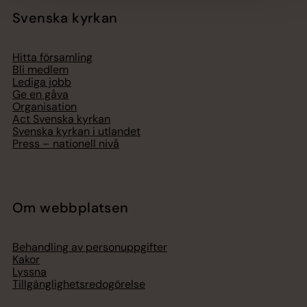
Svenska kyrkan
Hitta församling
Bli medlem
Lediga jobb
Ge en gåva
Organisation
Act Svenska kyrkan
Svenska kyrkan i utlandet
Press – nationell nivå
Om webbplatsen
Behandling av personuppgifter
Kakor
Lyssna
Tillgänglighetsredogörelse