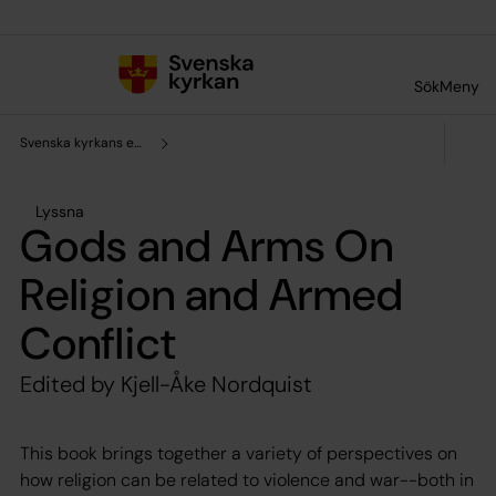
Till innehållet
Till undermeny
Sök
Meny
Svenska kyrkans enhet för forskning och analys
Lyssna
Gods and Arms On
Religion and Armed
Conflict
Edited by Kjell-Åke Nordquist
This book brings together a variety of perspectives on
how religion can be related to violence and war--both in