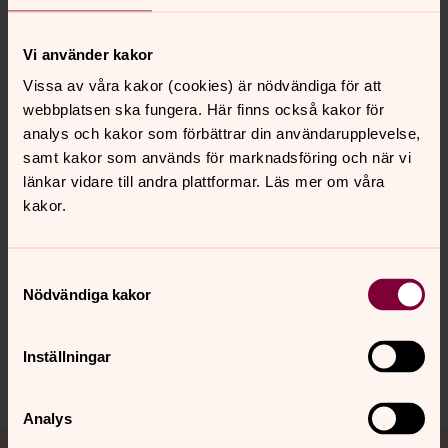
Contributors: R. Scott Appleby, Goran Gunner, Mariyahl
Hoole, Mark Juergensmeyer, Anne Kubai, Kjell-Ake
Vi använder kakor
Nordquist, Jehan Perera, Jennifer Schirmer, Nari
Vissa av våra kakor (cookies) är nödvändiga för att
Senanayake, and Maria Smaberg.
webbplatsen ska fungera. Här finns också kakor för
Nordquist, Kjell-Åke (red.),
Gods and Arms: On Religion
analys och kakor som förbättrar din användarupplevelse,
and Armed Conflict
, Pickwick Publications, Eugene,
samt kakor som används för marknadsföring och när vi
Oregon, 2013. ISBN: 1620321904.
länkar vidare till andra plattformar. Läs mer om våra
kakor.
Order the title here.
Samtyckesval
Nödvändiga kakor
Senast ändrad 6 oktober 2022
Inställningar
Dela
Analys
Tillbaka till toppen
Tillbaka till innehållet