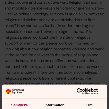
a destructive and constructive way. Religion can justify
and mobilize violence--even terrorism or guerilla wars--
just like political ideology. But how is such a link between
religion and violent behavior established in the first
place? How can we go further in understanding this
possible connection between religion and war? Is
religious peace work just the flip side of religious
support of war? Or can peace work be informed by
knowing about how religion promotes violence and war?
In the search for answers to the puzzle of religion and
war, it is easy to focus on conflict and war situations,
but maybe there is as much to learn from peace work as
from war studies? Therefore, this book also analyses
religious peace work from different contexts. The
multifaceted presence of religion in conflict situations--
whether justifying violence or promoting peace--is
illustrated in this book using a variety of situations, in an
enlightening panorama of one of today's must puzzling
Samtycke
Information
Om
social connections: religion and armed conflict.