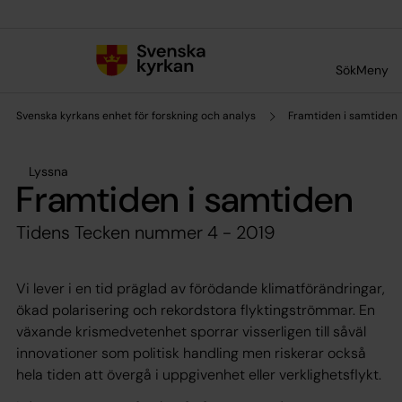
Till innehållet
Till undermeny
Sök
Meny
Svenska kyrkans enhet för forskning och analys
Framtiden i samtiden
Lyssna
Framtiden i samtiden
Tidens Tecken nummer 4 - 2019
Vi lever i en tid präglad av förödande klimatförändringar,
ökad polarisering och rekordstora flyktingströmmar. En
växande krismedvetenhet sporrar visserligen till såväl
innovationer som politisk handling men riskerar också
hela tiden att övergå i uppgivenhet eller verklighetsflykt.