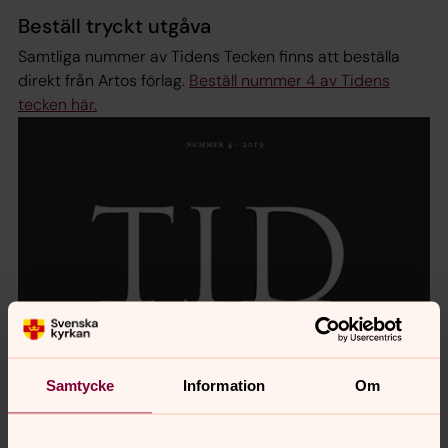
Beställ tryckt utgåva
Samtliga nummer av Tidens Tecken finns att beställa
direkt från Artos förlag.
Beställ nummer 4 av Tidens
tecken här.
Samtycke
Information
Om