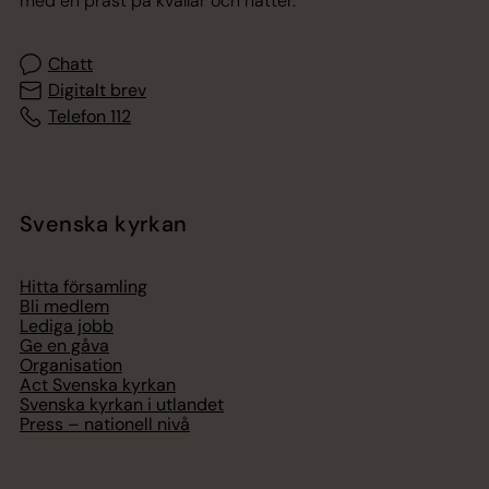
med en präst på kvällar och nätter.
Chatt
Digitalt brev
Telefon 112
Svenska kyrkan
Hitta församling
Bli medlem
Lediga jobb
Ge en gåva
Organisation
Act Svenska kyrkan
Svenska kyrkan i utlandet
Press – nationell nivå