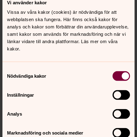
Vi använder kakor
Vissa av våra kakor (cookies) är nödvändiga för att
webbplatsen ska fungera. Här finns också kakor för
analys och kakor som förbättrar din användarupplevelse,
samt kakor som används för marknadsföring och när vi
länkar vidare till andra plattformar. Läs mer om våra
kakor.
Samtyckesval
Nödvändiga kakor
Titta och lyssna på ett samtal med utgångspunkt i detta
Inställningar
nummer av Tidens tecken från Forskartorget på
Bokmässan 2019.
Analys
Marknadsföring och sociala medier
För att se innehållet behöver du acceptera kakor