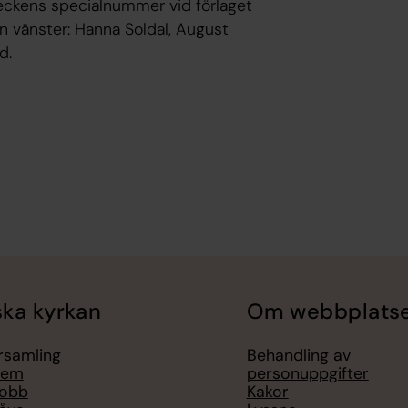
eckens specialnummer vid förlaget
 vänster: Hanna Soldal, August
d.
ka kyrkan
Om webbplats
örsamling
Behandling av
lem
personuppgifter
jobb
Kakor