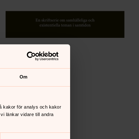
Om
å kakor för analys och kakor
 länkar vidare till andra