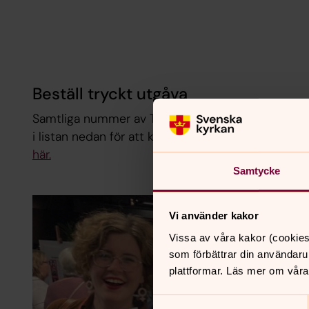
Beställ tryckt utgåva
Samtliga nummer av Tidens Tecken finns att beställ
i listan nedan för att komma till respektive numm
här.
Samtycke
Vi använder kakor
Vissa av våra kakor (cookies
som förbättrar din användaru
plattformar. Läs mer om våra
Samtyckesval