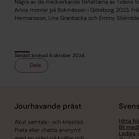
Några av de medverkande författarna av Tidens t
Artos monter på Bokmässan i Göteborg 2023. Från
Hermansson, Lina Granbacka och Emmy Stiernbla
Senast ändrad 4 oktober 2024
Dela
Tillbaka till toppen
Tillbaka till innehållet
Jourhavande präst
Svens
Hitta f
Akut samtals- och krisstöd.
Bli med
Prata eller chatta anonymt
Lediga 
med en präst på kvällar och