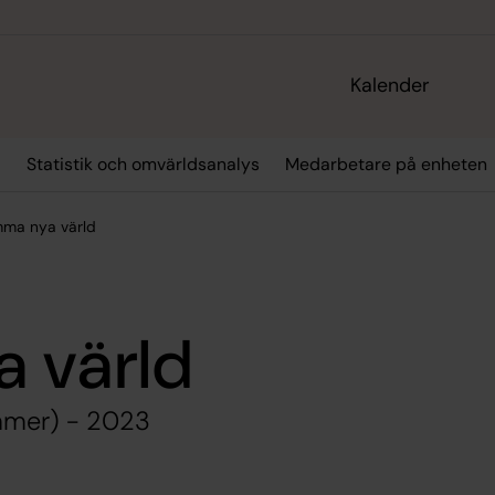
Kalender
r
Statistik och omvärldsanalys
Medarbetare på enheten
mma nya värld
 värld
mmer) - 2023