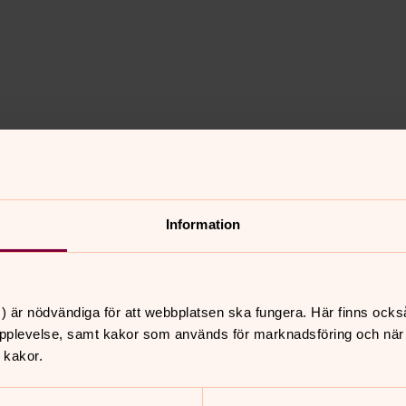
a direkt från Artos förlag. Följ länkarna
er.
Beställ nummer 9 av Tidens tecken
Information
) är nödvändiga för att webbplatsen ska fungera. Här finns ocks
pplevelse, samt kakor som används för marknadsföring och när vi
 kakor.