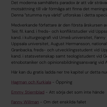
Det moderna samhällets paradox är att vår strävan e
motsättning till vår förmåga att finna det meningsf
Denna ”stumma nya värld” utforskas i detta spec
Medverkande författare är den första årskursen av
Teir, fil. kand. i freds- och konfliktstudier vid Upps
kand. i kulturgeografi vid Umeå universitet, Fanny
Uppsala universitet, August Hermansson, nationa
Granbacka, freds- och utvecklingsstudent vid Uppsa
kand. i statsvetenskap samt teologistudent vid Gö
etnobotaniker och opinionsbildningsansvarig vid 
Här kan du gratis ladda ner tre kapitel ur detta n
Hagman och Kurkiala
- Öppning
Emmy Stiernblad
- Att sörja det som inte hände
Fanny Willman
- Om det enskilda fallet