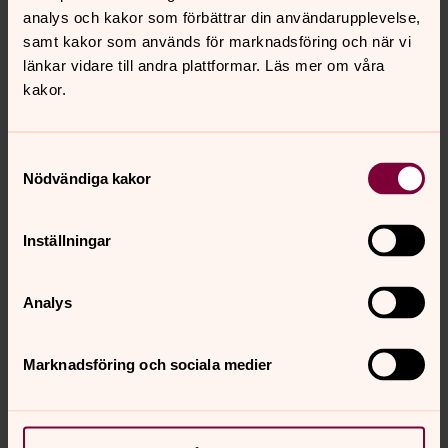
analys och kakor som förbättrar din användarupplevelse,
samt kakor som används för marknadsföring och när vi
länkar vidare till andra plattformar. Läs mer om våra
kakor.
Samtyckesval
Nödvändiga kakor
Inställningar
Analys
Caroline Klintborg (f.d. Gustavsson)
Forskare, Svenska kyrkans enhet för forskning och
Marknadsföring och sociala medier
analys
Caroline.Klintborg@svenskakyrkan.se
E-post: