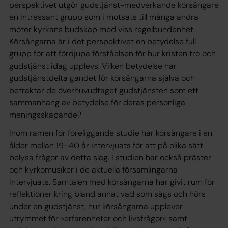
perspektivet utgör gudstjänst-medverkande körsångare
en intressant grupp som i motsats till många andra
möter kyrkans budskap med viss regelbundenhet.
Körsångarna är i det perspektivet en betydelse­ full
grupp för att fördjupa förståelsen för hur kristen tro och
gudstjänst idag upplevs. Vilken betydelse har
gudstjänstdelta­ gandet för körsångarna själva och
betraktar de överhuvudtaget gudstjänsten som ett
sammanhang av betydelse för deras person­liga
meningsskapande?
Inom ramen för föreliggande studie har körsångare i en
ålder mellan 19–40 år intervjuats för att på olika sätt
belysa frågor av detta slag. I studien har också präster
och kyrkomusiker i de aktuella församlingarna
intervjuats. Samtalen med körsångarna har givit rum för
reflektioner kring bland annat vad som sägs och hörs
under en gudstjänst, hur körsångarna upplever
utrymmet för »erfarenheter och livsfrågor« samt