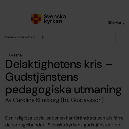
Till innehållet
Till undermeny
Sök
Meny
Svenska kyrkans enhet för forskning och analys
Lyssna
Delaktighetens kris –
Gudstjänstens
pedagogiska utmaning
Av Caroline Klintborg (fd. Gustavsson)
Den religiösa socialisationen har förändrats och allt färre
deltar regelbundet i Svenska kyrkans gudstjänster. I det