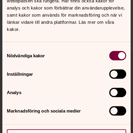
2011. ISBN: 9789152633496.
webbplatsen ska fungera. Här finns också kakor för
analys och kakor som förbättrar din användarupplevelse,
samt kakor som används för marknadsföring och när vi
länkar vidare till andra plattformar. Läs mer om våra
Senast ändrad 6 oktober 2022
kakor.
Dela
Samtyckesval
Nödvändiga kakor
Tillbaka till toppen
Tillbaka till innehållet
Jourhavande präst
Inställningar
Akut samtals- och krisstöd. Prata eller chatta anonymt
med en präst på kvällar och nätter.
Analys
Chatt
Marknadsföring och sociala medier
Digitalt brev
Telefon 112