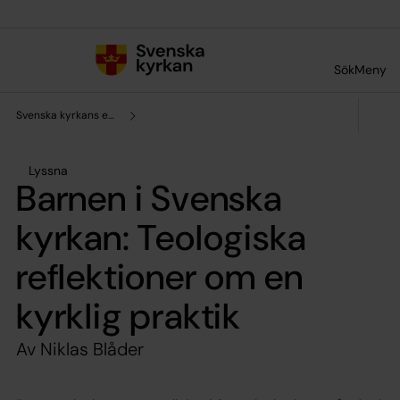
Till innehållet
Till undermeny
Sök
Meny
Svenska kyrkans enhet för forskning och analys
Lyssna
Barnen i Svenska
kyrkan: Teologiska
reflektioner om en
kyrklig praktik
Av Niklas Blåder