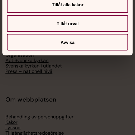
Tillåt alla kakor
Svenska kyrkan
Tillåt urval
Hitta församling
Bli medlem
Avvisa
Lediga jobb
Ge en gåva
Organisation
Act Svenska kyrkan
Svenska kyrkan i utlandet
Press – nationell nivå
Om webbplatsen
Behandling av personuppgifter
Kakor
Lyssna
Tillgänglighetsredogörelse