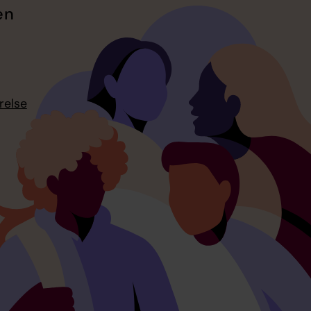
en
relse