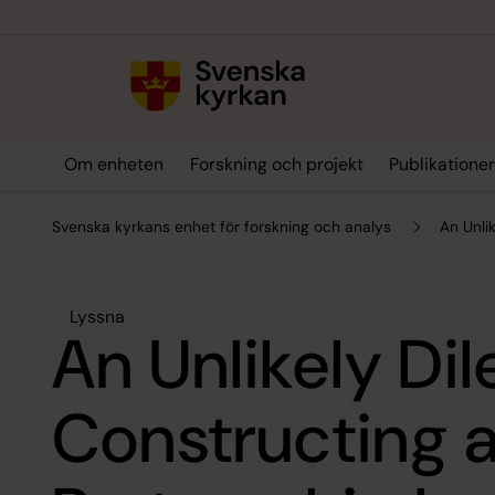
Till innehållet
Till undermeny
Om enheten
Forskning och projekt
Publikatione
Svenska kyrkans enhet för forskning och analys
An Unli
Lyssna
An Unlikely D
Constructing 