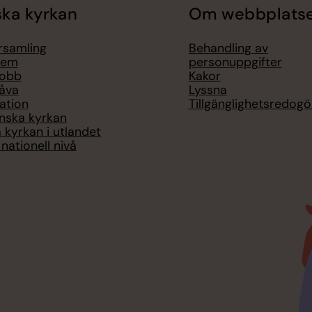
ka kyrkan
Om webbplats
örsamling
Behandling av
lem
personuppgifter
jobb
Kakor
åva
Lyssna
ation
Tillgänglighetsredogö
nska kyrkan
 kyrkan i utlandet
nationell nivå