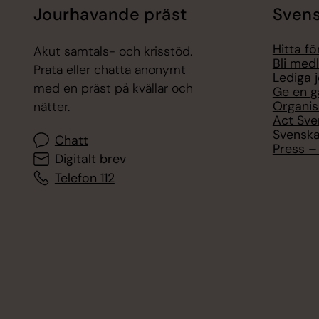
Jourhavande präst
Svens
Hitta f
Akut samtals- och krisstöd.
Bli med
Prata eller chatta anonymt
Lediga 
med en präst på kvällar och
Ge en g
Organis
nätter.
Act Sve
Svenska
Chatt
Press – 
Digitalt brev
Telefon 112