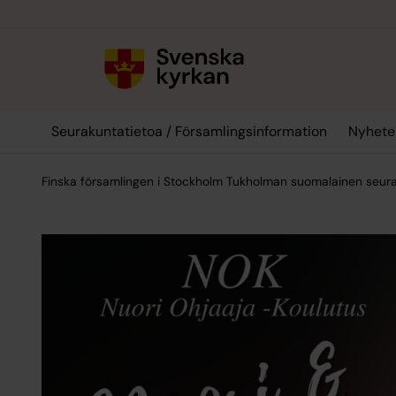
Till innehållet
Till undermeny
Seurakuntatietoa / Församlingsinformation
Nyheter
Finska församlingen i Stockholm Tukholman suomalainen seur