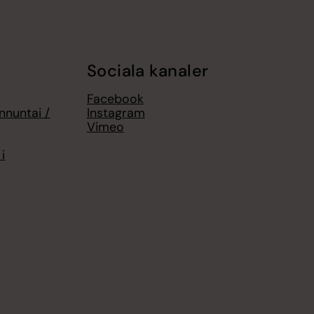
Sociala kanaler
Facebook
nnuntai /
Instagram
g
Vimeo
i