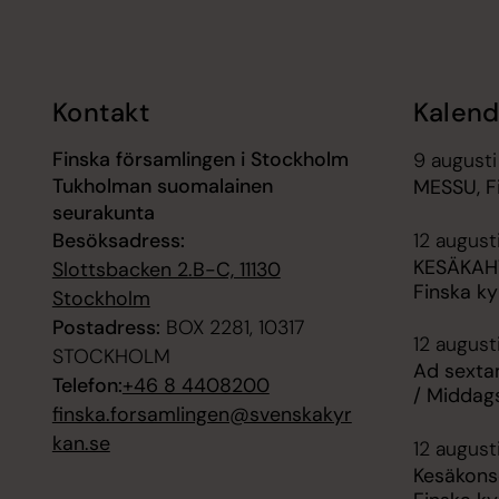
Tillbaka till toppen
Tillbaka till innehållet
Kontakt
Kalend
Finska församlingen i Stockholm
9 augusti
Tukholman suomalainen
MESSU, F
seurakunta
12 augusti
Besöksadress:
KESÄKAH
Slottsbacken 2.B-C, 11130
Finska k
Stockholm
Postadress:
BOX 2281, 10317
12 august
STOCKHOLM
Ad sexta
Telefon:
+46 8 4408200
/ Middag
finska.forsamlingen@svenskakyr
kan.se
12 august
Kesäkons