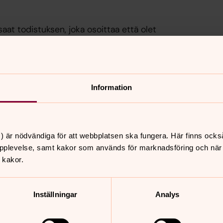
 saat todistuksen, joka osoittaa että olet
orisotyössä.
Information
dningen, dvs Ung Ledarutbilningen.
) är nödvändiga för att webbplatsen ska fungera. Här finns ocks
pplevelse, samt kakor som används för marknadsföring och när vi
värdefull länk mellan vuxna ledare och
 kakor.
lla ungdomar en ledarutbildning som går
ing.
Inställningar
Analys