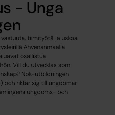
us - Unga
gen
vastuuta, tiimityötä ja uskoa
ysleirillä Ahvenanmaalla
aluavat osallistua
hön. Vill du utvecklas som
menskap? Nok-utbildningen
) och riktar sig till ungdomar
örsamlingens ungdoms- och