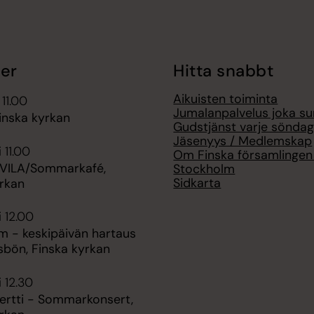
er
Hitta snabbt
Aikuisten toiminta
 11.00
Jumalanpalvelus joka su
inska kyrkan
Gudstjänst varje sönda
Jäsenyys / Medlemskap
 11.00
Om Finska församlingen 
VILA/Sommarkafé,
Stockholm
Sidkarta
yrkan
i 12.00
m - keskipäivän hartaus
sbön, Finska kyrkan
i 12.30
ertti - Sommarkonsert,