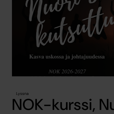
Lyssna
NOK-kurssi, N