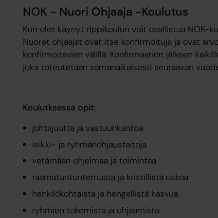
NOK - Nuori Ohjaaja -Koulutus
Kun olet käynyt rippikoulun voit osallistua NOK-kur
Nuoret ohjaajat ovat itse konfirmoituja ja ovat arvok
konfirmoitavien välillä. Konfirmaation jälkeen kaikil
joka toteutetaan samanaikaisesti seuraavan vuode
Koulutksessa opit:
johtajuutta ja vastuunkantoa
leikki- ja ryhmänohjaustaitoja
vetämään ohjelmaa ja toimintaa
raamatuntuntemusta ja kristillistä uskoa
henkilökohtaista ja hengellistä kasvua
ryhmien tukemista ja ohjaamista