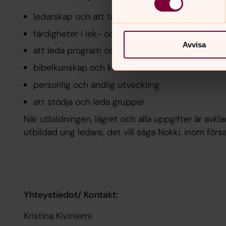
ledarskap och att ta ansvar
färdigheter i lek- och gruppledning
Avvisa
att leda program och aktiviteter
bibelkunskap och kristen tro
personlig och andlig utveckling
att stödja och leda grupper
När utbildningen, lägret och alla uppgifter är avkla
utbildad ung ledare, det vill säga Nokki, inom f
Yhteystiedot/ Kontakt:
Kristina Kiviniemi