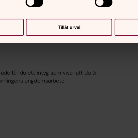
Tillåt urval
rade får du ett intyg som visar att du är
örsamlingens ungdomsarbete.