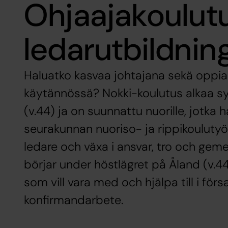
Ohjaajakoulut
ledarutbildnin
Haluatko kasvaa johtajana sekä oppia 
käytännössä? Nokki-koulutus alkaa sy
(v.44) ja on suunnattu nuorille, jotka h
seurakunnan nuoriso- ja rippikoulutyö
ledare och växa i ansvar, tro och ge
börjar under höstlägret på Åland (v.44
som vill vara med och hjälpa till i f
konfirmandarbete.