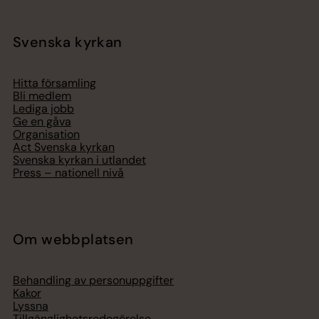
Svenska kyrkan
Hitta församling
Bli medlem
Lediga jobb
Ge en gåva
Organisation
Act Svenska kyrkan
Svenska kyrkan i utlandet
Press – nationell nivå
Om webbplatsen
Behandling av personuppgifter
Kakor
Lyssna
Tillgänglighetsredogörelse