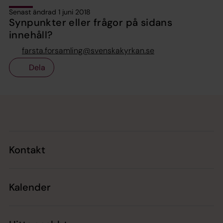
Senast ändrad 1 juni 2018
Synpunkter eller frågor på sidans
innehåll?
farsta.forsamling@svenskakyrkan.se
Dela
Tillbaka till toppen
Tillbaka till innehållet
Kontakt
Kalender