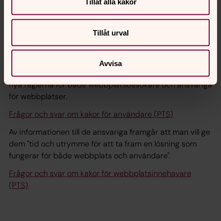
Tillåt alla kakor
Riksdagen har beslutat om en lagändring gällande
elektronisk kommunikation. Ändringen innebär att alla
som besöker en webbplats med kakor ska lämna sitt
Tillåt urval
samtycke till att kakor används. Lagändringen bygger på
ett EU-direktiv och började gälla den 1 juli 2011.
Avvisa
Post- och telestyrelsen har tagit fram information om de
nya reglerna för både webbplatsbesökare och ansvariga
för webbplatser.
Frågor och svar om kakor för användare (PTS)
Av informationen till de ansvariga framgår att man vill ge
dem "tid och utrymme för att ta fram en lösning som
fungerar för både webbplats och användare".
Frågor och svar om kakor för webbplatsinnehavare
(PTS)