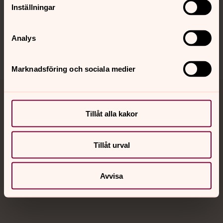
Inställningar
Sociala kanaler
Analys
Marknadsföring och sociala medier
Jourhavande präst
Tillåt alla kakor
Akut samtals- och krisstöd. Prata eller chatta anonymt
med en präst på kvällar och nätter.
Tillåt urval
Chatt
Avvisa
Digitalt brev
Telefon 112