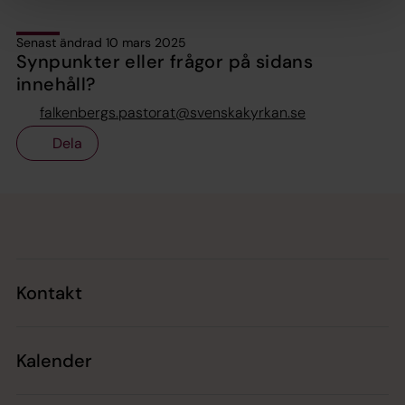
Senast ändrad 10 mars 2025
Synpunkter eller frågor på sidans
innehåll?
falkenbergs.pastorat@svenskakyrkan.se
Dela
Tillbaka till toppen
Tillbaka till innehållet
Kontakt
Kalender