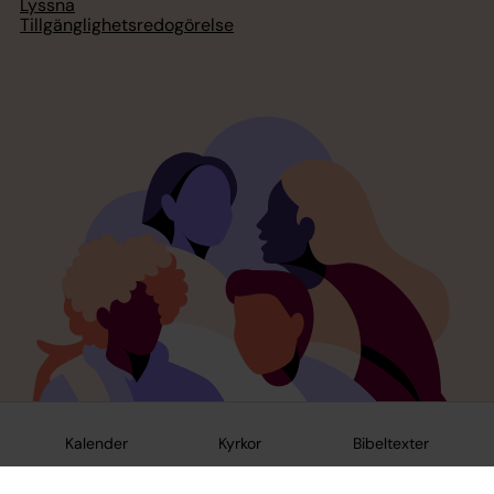
Lyssna
Tillgänglighetsredogörelse
Kalender
Kyrkor
Bibeltexter