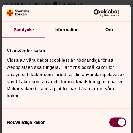
stödjer internationellt hjälparbete
gör hembesök hos äldre och sjuka
delar ut matkassar och kläder till behövande familjer
Samtycke
Information
Om
arbetar aktivt med det viktiga kulturarvet som
kyrkorna utgör
bjuder in till öppna förskolor
Vi använder kakor
ordnar gemenskapsträffar för äldre
Vissa av våra kakor (cookies) är nödvändiga för att
erbjuder ungdomar en meningsfull fritid
webbplatsen ska fungera. Här finns också kakor för
har ett rikt musikliv med deltagare i alla åldrar
analys och kakor som förbättrar din användarupplevelse,
hjälper i sorgen genom Leva vidare-grupper
samt kakor som används för marknadsföring och när vi
länkar vidare till andra plattformar. Läs mer om våra
Krykan är en plats för livets stora högtider som dop,
kakor.
konfirmation, bröllop och begravning, men också för dina
egna tankar. I våra kyrkor firas många och olika former
av gudstjänster som passar alla.
Samtyckesval
Nödvändiga kakor
Du är viktig för oss, för de behövande, för Falkenbergs
pastorat.