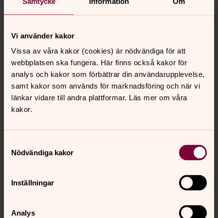
Samtycke
Information
Om
Tillbaka till toppen
Tillbaka till innehållet
Vi använder kakor
Vissa av våra kakor (cookies) är nödvändiga för att
Kontakt
webbplatsen ska fungera. Här finns också kakor för
analys och kakor som förbättrar din användarupplevelse,
samt kakor som används för marknadsföring och när vi
Kalender
länkar vidare till andra plattformar. Läs mer om våra
kakor.
Hitta snabbt
Samtyckesval
Nödvändiga kakor
Sociala kanaler
Inställningar
Analys