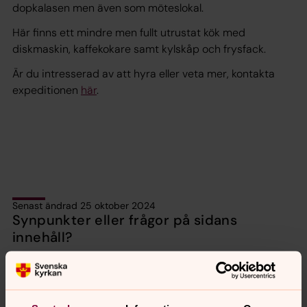
dopkalasen men även som möteslokal.
Här finns ett mindre men fullt utrustat kök med
diskmaskin, kaffekokare samt kylskåp och frysfack.
Är du intresserad av att hyra eller veta mer, kontakta
expeditionen
här
.
Senast ändrad 25 oktober 2024
Synpunkter eller frågor på sidans
innehåll?
falkenbergs.pastorat@svenskakyrkan.se
Dela