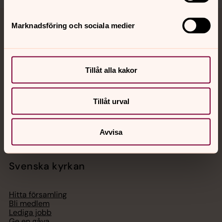
Marknadsföring och sociala medier
Jourhavande präst
Akut samtals- och krisstöd. Prata eller chatta anonymt
med en präst på kvällar och nätter.
Tillåt alla kakor
Chatt
Tillåt urval
Digitalt brev
Telefon 112
Avvisa
Svenska kyrkan
Hitta församling
Bli medlem
Lediga jobb
Ge en gåva