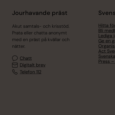
Jourhavande präst
Svens
Hitta f
Akut samtals- och krisstöd.
Bli med
Prata eller chatta anonymt
Lediga 
med en präst på kvällar och
Ge en g
Organis
nätter.
Act Sve
Svenska
Chatt
Press – 
Digitalt brev
Telefon 112