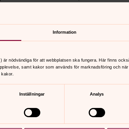
eten och äldre drabbar oss i vardagen.
ka att hamna i situationer som kan
Information
) är nödvändiga för att webbplatsen ska fungera. Här finns ocks
pplevelse, samt kakor som används för marknadsföring och när vi
 kakor.
Inställningar
Analys
nnehåll?