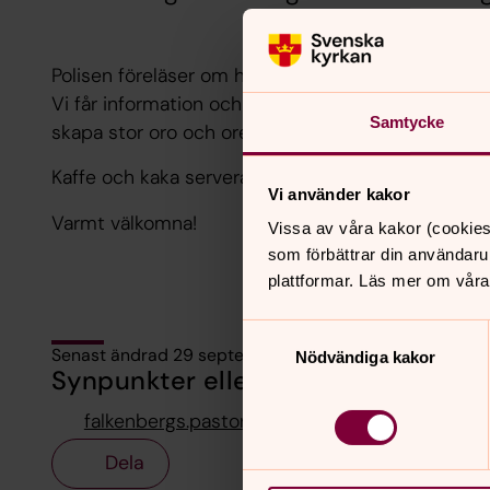
Polisen föreläser om hur bedrägerier mot allmänh
Vi får information och tips om hur man kan undvi
Samtycke
skapa stor oro och oreda i vårt liv.
Kaffe och kaka serveras.
Vi använder kakor
Varmt välkomna!
Vissa av våra kakor (cookies
som förbättrar din användaru
plattformar. Läs mer om våra
Samtyckesval
Senast ändrad 29 september 2025
Nödvändiga kakor
Synpunkter eller frågor på sidans i
falkenbergs.pastorat@svenskakyrkan.se
Dela