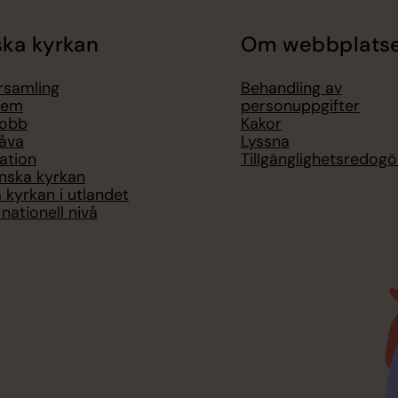
ka kyrkan
Om webbplats
örsamling
Behandling av
lem
personuppgifter
jobb
Kakor
åva
Lyssna
ation
Tillgänglighetsredogö
nska kyrkan
 kyrkan i utlandet
nationell nivå