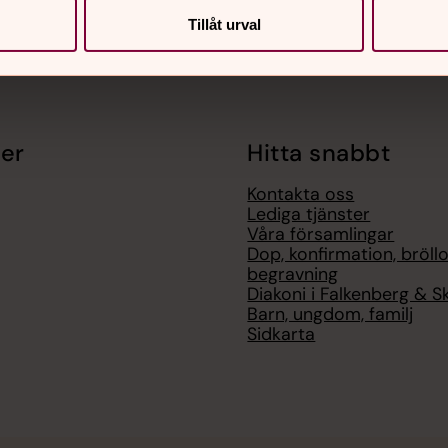
Tillåt urval
er
Hitta snabbt
Kontakta oss
Lediga tjänster
Våra församlingar
Dop, konfirmation, bröllo
begravning
Diakoni i Falkenberg & S
Barn, ungdom, familj
Sidkarta