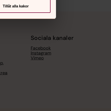
Tillåt alla kakor
Sociala kanaler
Facebook
Instagram
Vimeo
p,
krea