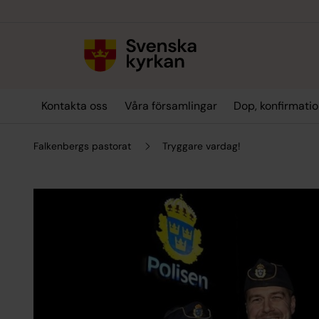
Till innehållet
Till undermeny
Kontakta oss
Våra församlingar
Dop, konfirmatio
Falkenbergs pastorat
Tryggare vardag!