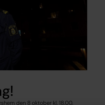
ag!
gshem den 8 oktober kl. 18,00.