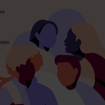
en
relse