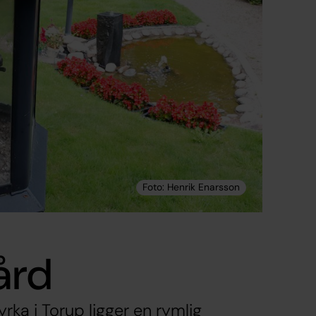
ård
rka i Torup ligger en rymlig