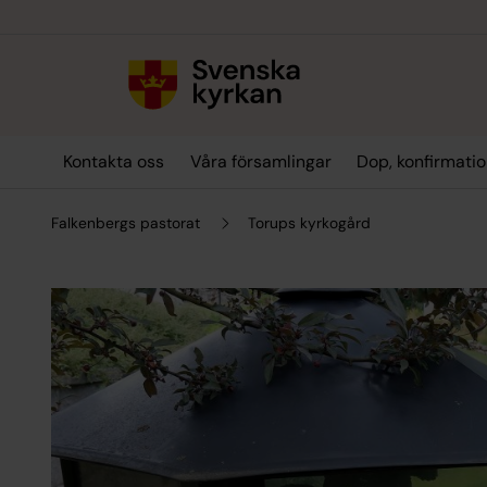
Till innehållet
Till undermeny
Kontakta oss
Våra församlingar
Dop, konfirmatio
Falkenbergs pastorat
Torups kyrkogård