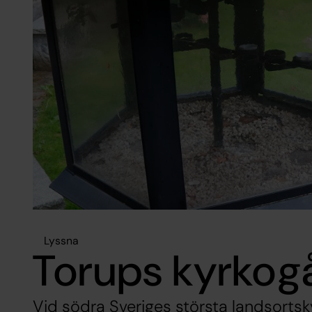
Lyssna
Torups kyrkog
Vid södra Sveriges största landsortsky