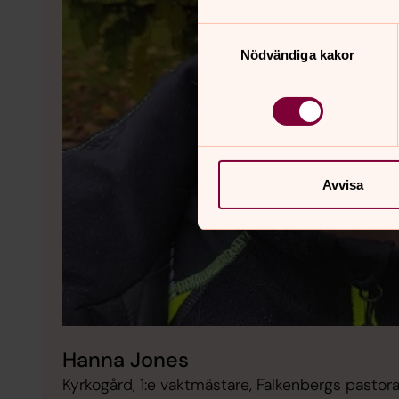
Samtyckesval
Nödvändiga kakor
Avvisa
Hanna Jones
Kyrkogård, 1:e vaktmästare, Falkenbergs pastor