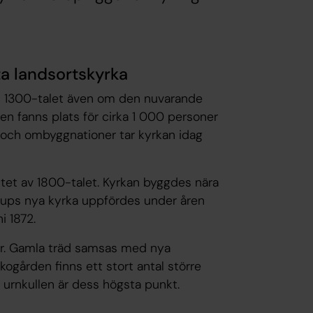
ta landsortskyrka
an 1300-talet även om den nuvarande
en fanns plats för cirka 1 000 personer
 och ombyggnationer tar kyrkan idag
utet av 1800-talet. Kyrkan byggdes nära
orups nya kyrka uppfördes under åren
i 1872.
ter. Gamla träd samsas med nya
rkogården finns ett stort antal större
 urnkullen är dess högsta punkt.