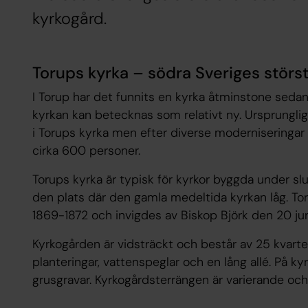
kyrkogård.
Torups kyrka – södra Sveriges störs
I Torup har det funnits en kyrka åtminstone sed
kyrkan kan betecknas som relativt ny. Ursprunglig
i Torups kyrka men efter diverse moderniseringar
cirka 600 personer.
Torups kyrka är typisk för kyrkor byggda under sl
den plats där den gamla medeltida kyrkan låg. T
1869-1872 och invigdes av Biskop Björk den 20 jun
Kyrkogården är vidsträckt och består av 25 kvar
planteringar, vattenspeglar och en lång allé. På ky
grusgravar. Kyrkogårdsterrängen är varierande och