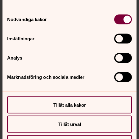
11. Martas sång Tenor
Samtyckesval
Nödvändiga kakor
0:00
04:35
Inställningar
Spela
Analys
12 Jag tror han är Guds son Tenor
Marknadsföring och sociala medier
0:00
05:34
Spela
Tillåt alla kakor
Tillåt urval
13. Från evighet Tenor