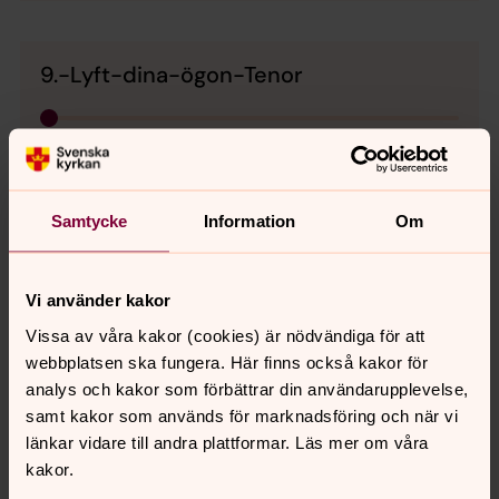
9.-Lyft-dina-ögon-Tenor
0:00
02:24
Spela
Samtycke
Information
Om
10. Tro föder tro Körsatsen Tenor
Vi använder kakor
Vissa av våra kakor (cookies) är nödvändiga för att
webbplatsen ska fungera. Här finns också kakor för
0:00
00:35
analys och kakor som förbättrar din användarupplevelse,
Spela
samt kakor som används för marknadsföring och när vi
länkar vidare till andra plattformar. Läs mer om våra
kakor.