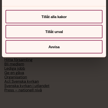
Chatt
Digitalt brev
Tillåt alla kakor
Telefon 112
Tillåt urval
Svenska kyrkan
Avvisa
Hitta församling
Bli medlem
Lediga jobb
Ge en gåva
Organisation
Act Svenska kyrkan
Svenska kyrkan i utlandet
Press – nationell nivå