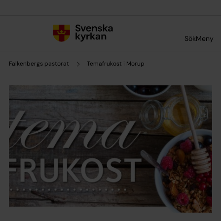
Till innehållet
Till undermeny
Sök
Meny
Falkenbergs pastorat
Temafrukost i Morup