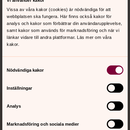
Vi använder kakor
Vissa av våra kakor (cookies) är nödvändiga för att
Kalender
webbplatsen ska fungera. Här finns också kakor för
analys och kakor som förbättrar din användarupplevelse,
samt kakor som används för marknadsföring och när vi
länkar vidare till andra plattformar. Läs mer om våra
Hitta snabbt
kakor.
Sociala kanaler
Samtyckesval
Nödvändiga kakor
Inställningar
Jourhavande präst
Analys
Akut samtals- och krisstöd. Prata eller chatta anonymt
Marknadsföring och sociala medier
med en präst på kvällar och nätter.