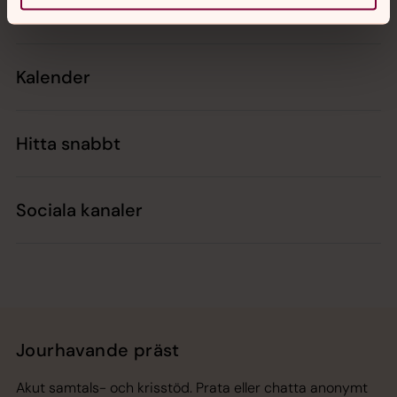
Kontakt
Kalender
Hitta snabbt
Sociala kanaler
Jourhavande präst
Akut samtals- och krisstöd. Prata eller chatta anonymt