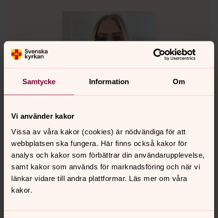
Samtycke
Information
Om
Vi använder kakor
Vissa av våra kakor (cookies) är nödvändiga för att
webbplatsen ska fungera. Här finns också kakor för
analys och kakor som förbättrar din användarupplevelse,
Mikaela Tyell
samt kakor som används för marknadsföring och när vi
Diakon, Falkenbergs pastorat
länkar vidare till andra plattformar. Läs mer om våra
kakor.
Direkt:
0346-37286
SMS:
0761-26 59 84
mikaela.tyell@svenskakyrkan.se
E-post: