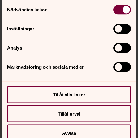
Samtyckesval
Mer om Mikaela Tyell
Nödvändiga kakor
Diakon i Morups församling
Inställningar
Analys
Senast ändrad 15 juli 2026
Synpunkter eller frågor på sidans
Marknadsföring och sociala medier
innehåll?
falkenbergs.pastorat@svenskakyrkan.se
Dela
Tillåt alla kakor
Tillbaka till toppen
Tillbaka till innehållet
Tillåt urval
Avvisa