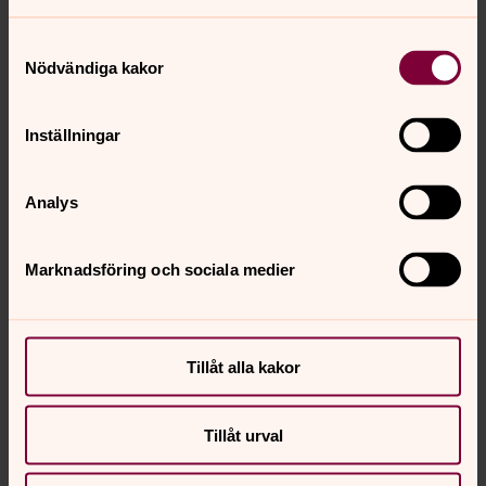
11. Martas sång Sopran
Samtyckesval
Nödvändiga kakor
0:00
04:35
Inställningar
Spela
Analys
12 Jag tror han är Guds son Sopr
Marknadsföring och sociala medier
0:00
05:34
Spela
Tillåt alla kakor
Tillåt urval
13. Från evighet Sopr