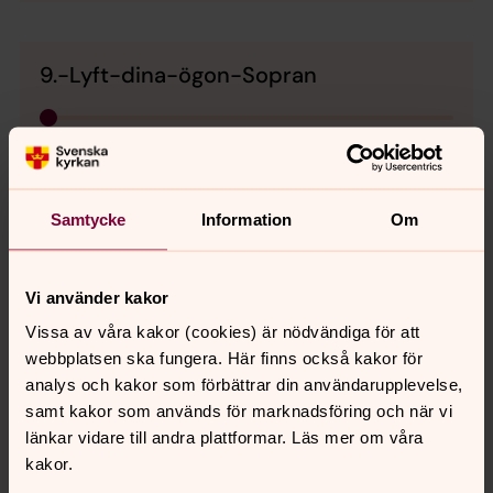
9.-Lyft-dina-ögon-Sopran
0:00
02:24
Spela
Samtycke
Information
Om
10. Tro föder tro Körsatsen Sopran
Vi använder kakor
Vissa av våra kakor (cookies) är nödvändiga för att
webbplatsen ska fungera. Här finns också kakor för
0:00
00:35
analys och kakor som förbättrar din användarupplevelse,
Spela
samt kakor som används för marknadsföring och när vi
länkar vidare till andra plattformar. Läs mer om våra
kakor.