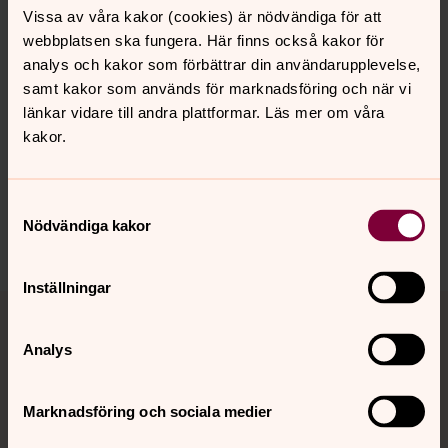
Vissa av våra kakor (cookies) är nödvändiga för att
webbplatsen ska fungera. Här finns också kakor för
analys och kakor som förbättrar din användarupplevelse,
samt kakor som används för marknadsföring och när vi
länkar vidare till andra plattformar. Läs mer om våra
Senast ändrad 26 maj 2026
kakor.
Synpunkter eller frågor på sidans
innehåll?
falkenbergs.pastorat@svenskakyrkan.se
Samtyckesval
Nödvändiga kakor
Dela
Inställningar
Tillbaka till toppen
Tillbaka till innehållet
Analys
Kontakt
Marknadsföring och sociala medier