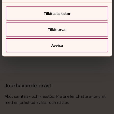
Kalender
Tillåt alla kakor
Hitta snabbt
Tillåt urval
Sociala kanaler
Avvisa
Jourhavande präst
Akut samtals- och krisstöd. Prata eller chatta anonymt
med en präst på kvällar och nätter.