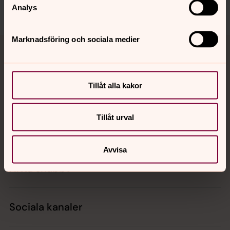
Dela
Analys
Tillbaka till toppen
Tillbaka till innehållet
Marknadsföring och sociala medier
Tillåt alla kakor
Kontakt
Tillåt urval
Kalender
Avvisa
Hitta snabbt
Sociala kanaler