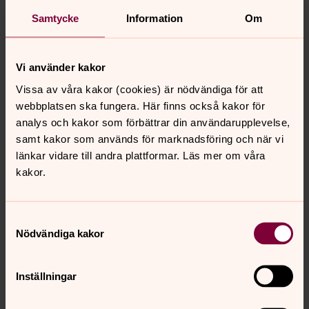
Stafsinge, Morup, Falkenbergs pastorat
Samtycke
Information
Om
Direkt:
0346-37269
SMS:
0724-653494
gunilla.wennerberg@svenskakyrkan.se
E-post:
Vi använder kakor
Vissa av våra kakor (cookies) är nödvändiga för att
Mer om Gunilla Wennerberg
webbplatsen ska fungera. Här finns också kakor för
Fritidsledare barn och vuxengrupper Vinberg-
analys och kakor som förbättrar din användarupplevelse,
Ljungby, Kontaktperson IT för Vinberg-Ljungby,
samt kakor som används för marknadsföring och när vi
Stafsinge och Morup församling
länkar vidare till andra plattformar. Läs mer om våra
kakor.
Samtyckesval
Nödvändiga kakor
Senast ändrad 26 november 2025
Synpunkter eller frågor på sidans
innehåll?
Inställningar
falkenbergs.pastorat@svenskakyrkan.se