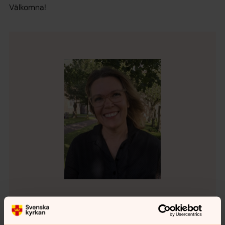
Välkomna!
Gunilla Wennerberg
Fritidsledare, Kontaktperson IT Vinberg-Ljungby,