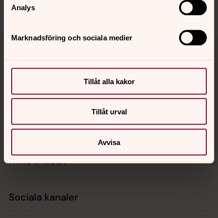
Dela
Analys
Tillbaka till toppen
Tillbaka till innehållet
Marknadsföring och sociala medier
Tillåt alla kakor
Kontakt
Tillåt urval
Kalender
Avvisa
Hitta snabbt
Sociala kanaler