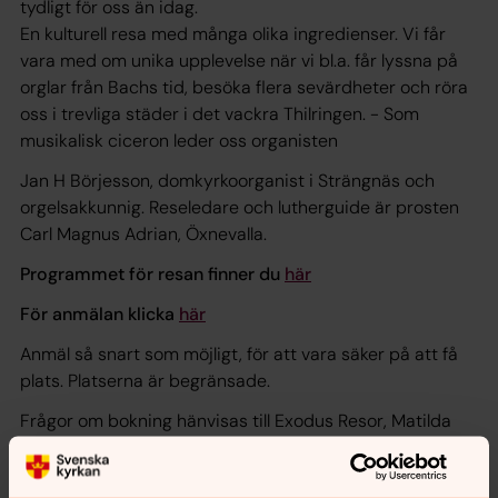
tydligt för oss än idag.
En kulturell resa med många olika ingredienser. Vi får
vara med om unika upplevelse när vi bl.a. får lyssna på
orglar från Bachs tid, besöka flera sevärdheter och röra
oss i trevliga städer i det vackra Thilringen. - Som
musikalisk ciceron leder oss organisten
Jan H Börjesson, domkyrkoorganist i Strängnäs och
orgelsakkunnig. Reseledare och lutherguide är prosten
Carl Magnus Adrian, Öxnevalla.
Programmet för resan finner du
här
För anmälan klicka
här
Anmäl så snart som möjligt, för att vara säker på att få
plats. Platserna är begränsade.
Frågor om bokning hänvisas till Exodus Resor, Matilda
Eklund 046140590
Om det är vänner som vill dela rum uppmanar vi att de