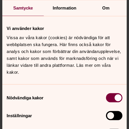
gör varsin bokning, väljer enkelrum, men skriver i
Samtycke
Information
Om
kommentar "Önskar dela rum med
FÖRNAMN/EFTERNAMN". Då ändrar vi i bokningen och
kopplar ihop dessa (förutsätter då att de vännerna
Vi använder kakor
skrivit varandra) och man får en ny bokningsbekräftelse.
Vissa av våra kakor (cookies) är nödvändiga för att
Det är alltid bättre att man har en egen bokning så man
webbplatsen ska fungera. Här finns också kakor för
får information och betalningslänk. Det blir enklare vad
analys och kakor som förbättrar din användarupplevelse,
gäller avbeställningsskydd, reseförsäkring o dyl.
samt kakor som används för marknadsföring och när vi
länkar vidare till andra plattformar. Läs mer om våra
kakor.
Samtyckesval
Nödvändiga kakor
Senast ändrad 6 november 2025
Synpunkter eller frågor på sidans
innehåll?
Inställningar
falkenbergs.pastorat@svenskakyrkan.se