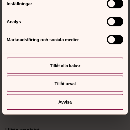
Inställningar
Senast ändrad 18 mars 2019
Synpunkter eller frågor på sidans
innehåll?
Analys
falkenbergs.pastorat@svenskakyrkan.se
Dela
Marknadsföring och sociala medier
Tillbaka till toppen
Tillbaka till innehållet
Tillåt alla kakor
Tillåt urval
Kontakt
Avvisa
Kalender