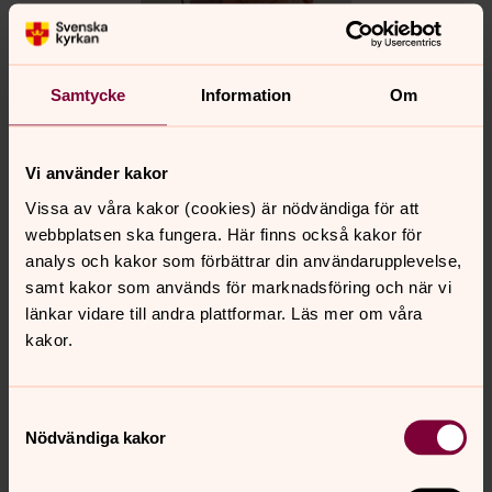
Samtycke
Information
Om
Vi använder kakor
Patrik Blomberg
Vissa av våra kakor (cookies) är nödvändiga för att
Kyrkogårdsspecialist, Falkenbergs pastorat
webbplatsen ska fungera. Här finns också kakor för
Direkt:
0346-371 23
SMS:
0724-65 32 22
analys och kakor som förbättrar din användarupplevelse,
patrik.blomberg@svenskakyrkan.se
E-post:
samt kakor som används för marknadsföring och när vi
länkar vidare till andra plattformar. Läs mer om våra
Mer om Patrik Blomberg
kakor.
Begravnings- och kyrkogårdsspecialist
Samtyckesval
Nödvändiga kakor