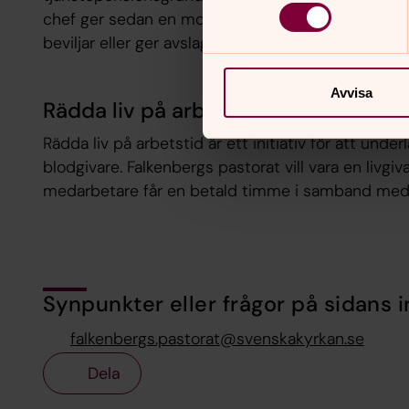
chef ger sedan en motivering och förslag till bes
beviljar eller ger avslag på ansökan.
Avvisa
Rädda liv på arbetstid
Rädda liv på arbetstid
är ett initiativ för att under
blodgivare. Falkenbergs pastorat vill vara en liv
medarbetare får en betald timme i samband med 
Synpunkter eller frågor på sidans i
falkenbergs.pastorat@svenskakyrkan.se
Dela