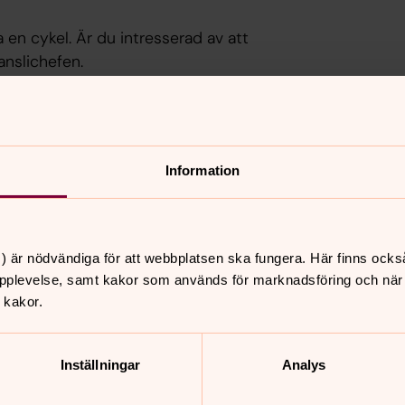
 en cykel. Är du intresserad av att
anslichefen.
a minst ett år möjligheten att köpa ett
Information
ansöker om årskortet genom att lämna en
 och sedan betalar du av ditt kort i lika
r betalt justeras det som är kvar att
) är nödvändiga för att webbplatsen ska fungera. Här finns ocks
pplevelse, samt kakor som används för marknadsföring och när vi
 kakor.
 att trappa ner enligt 80-90-100
Inställningar
Analys
år en lön på 90 % samt så är den
er om 80-90-100 hos din chef. Din