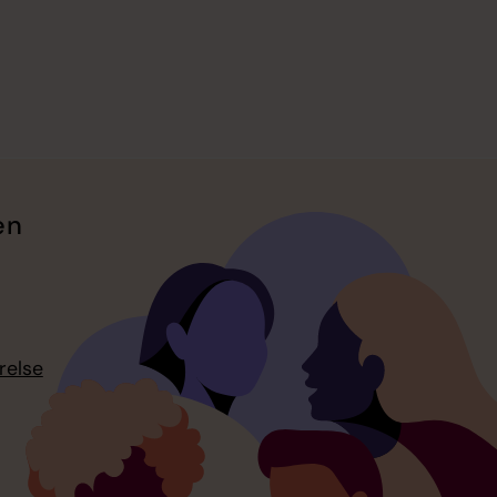
en
relse