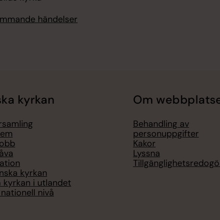
kommande händelser
ka kyrkan
Om webbplats
örsamling
Behandling av
lem
personuppgifter
jobb
Kakor
åva
Lyssna
ation
Tillgänglighetsredogö
nska kyrkan
 kyrkan i utlandet
nationell nivå