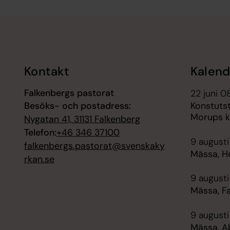
Tillbaka till toppen
Tillbaka till innehållet
Kontakt
Kalend
Falkenbergs pastorat
22 juni 0
Besöks- och postadress:
Konstutst
Morups k
Nygatan 41, 31131 Falkenberg
Telefon:
+46 346 37100
9 augusti
falkenbergs.pastorat@svenskaky
Mässa, H
rkan.se
9 augusti
Mässa, F
9 augusti
Mässa, Ab