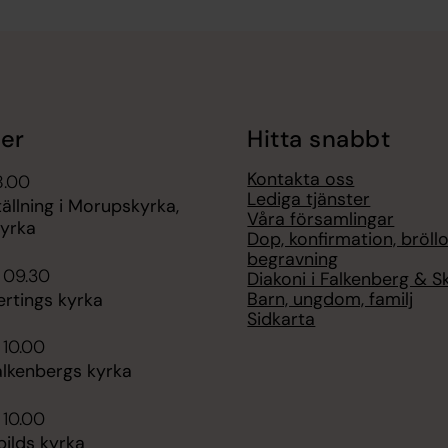
er
Hitta snabbt
Kontakta oss
8.00
Lediga tjänster
ällning i Morupskyrka,
Våra församlingar
yrka
Dop, konfirmation, bröllo
begravning
 09.30
Diakoni i Falkenberg & S
Barn, ungdom, familj
ertings kyrka
Sidkarta
 10.00
alkenbergs kyrka
 10.00
ilds kyrka