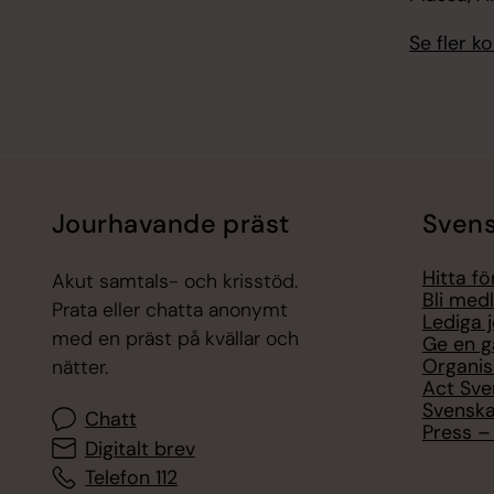
Se fler 
Jourhavande präst
Svens
Hitta f
Akut samtals- och krisstöd.
Bli med
Prata eller chatta anonymt
Lediga 
med en präst på kvällar och
Ge en g
Organis
nätter.
Act Sve
Svenska
Chatt
Press – 
Digitalt brev
Telefon 112