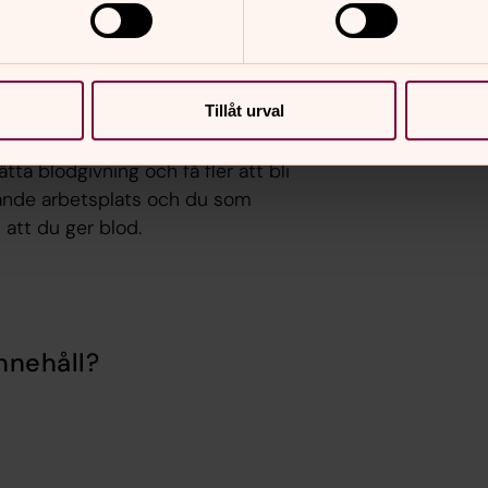
lut. Därefter är det kyrkoherden som
Tillåt urval
lätta blodgivning och få fler att bli
givande arbetsplats och du som
att du ger blod.
nnehåll?