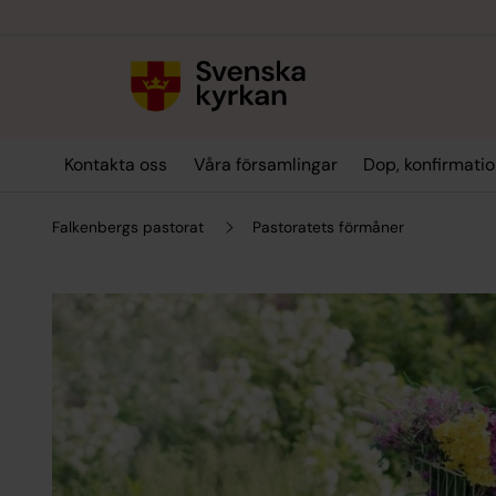
Till innehållet
Till undermeny
Kontakta oss
Våra församlingar
Dop, konfirmatio
Falkenbergs pastorat
Pastoratets förmåner