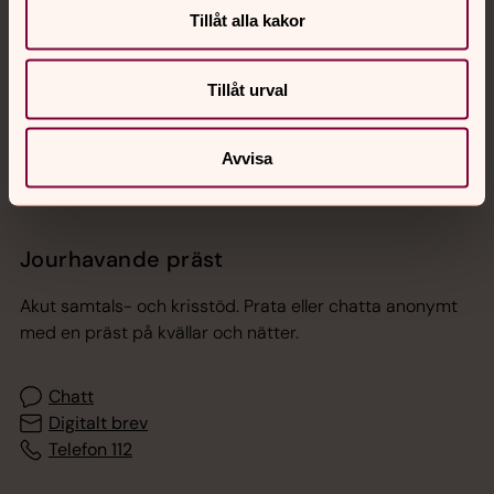
Hitta snabbt
Tillåt alla kakor
Sociala kanaler
Tillåt urval
Avvisa
Jourhavande präst
Akut samtals- och krisstöd. Prata eller chatta anonymt
med en präst på kvällar och nätter.
Chatt
Digitalt brev
Telefon 112