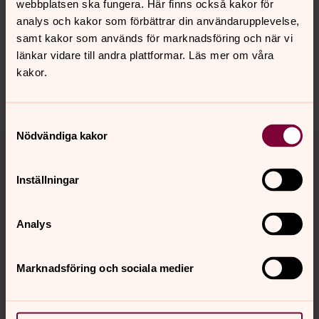
webbplatsen ska fungera. Här finns också kakor för
Senast ändrad 11 april 2025
analys och kakor som förbättrar din användarupplevelse,
Synpunkter eller frågor på sidans
samt kakor som används för marknadsföring och när vi
innehåll?
länkar vidare till andra plattformar. Läs mer om våra
falkenbergs.pastorat@svenskakyrkan.se
kakor.
Dela
Samtyckesval
Nödvändiga kakor
Tillbaka till toppen
Tillbaka till innehållet
Inställningar
Kontakt
Analys
Kalender
Marknadsföring och sociala medier