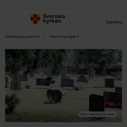
Till innehållet
Till undermeny
Sök
Meny
Falkenbergs pastorat
Okome kyrkogård