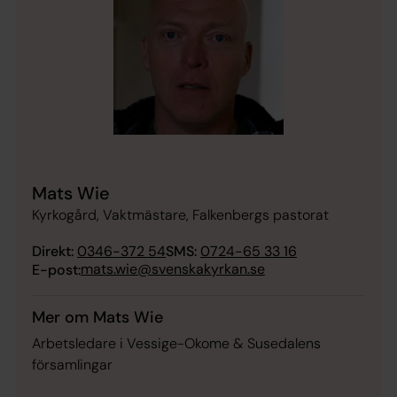
Mats Wie
Kyrkogård, Vaktmästare, Falkenbergs pastorat
Direkt:
0346-372 54
SMS:
0724-65 33 16
mats.wie@svenskakyrkan.se
E-post:
Mer om Mats Wie
Arbetsledare i Vessige-Okome & Susedalens
församlingar